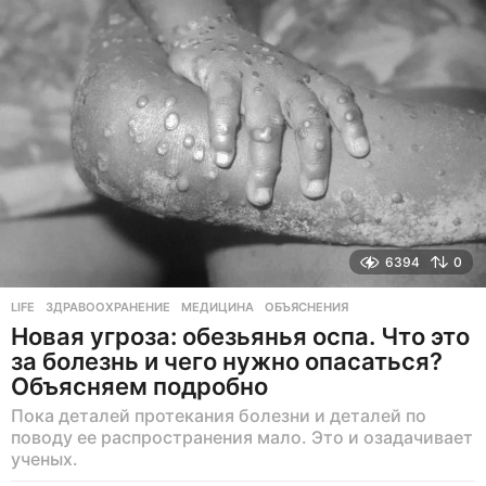
а
з
а
д
6394
0
LIFE
ЗДРАВООХРАНЕНИЕ
,
МЕДИЦИНА
,
ОБЪЯСНЕНИЯ
Новая угроза: обезьянья оспа. Что это
за болезнь и чего нужно опасаться?
Объясняем подробно
Пока деталей протекания болезни и деталей по
поводу ее распространения мало. Это и озадачивает
ученых.