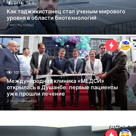
3614
5
Как таджикистанец стал ученым мирового
уровня в области биотехнологий
1 месяц назад
1
м
е
с
я
ц
н
а
з
10171
1
а
Международная клиника «МЕДСИ»
д
открылась в Душанбе: первые пациенты
уже прошли лечение
2 месяца назад
2
м
е
с
я
ц
а