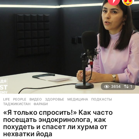
н
а
з
а
д
3654
1
LIFE
,
PEOPLE
ВИДЕО
,
ЗДОРОВЬЕ
,
МЕДИЦИНА
,
ПОДКАСТЫ
,
ТАДЖИКИСТАН
,
ФАРАБИ
«Я только спросить!» Как часто
посещать эндокринолога, как
похудеть и спасет ли хурма от
нехватки йода