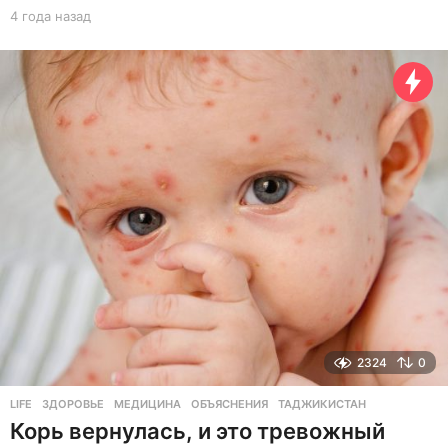
4 года назад
4
г
о
д
а
н
а
з
а
д
2324
0
LIFE
ЗДОРОВЬЕ
,
МЕДИЦИНА
,
ОБЪЯСНЕНИЯ
,
ТАДЖИКИСТАН
Корь вернулась, и это тревожный