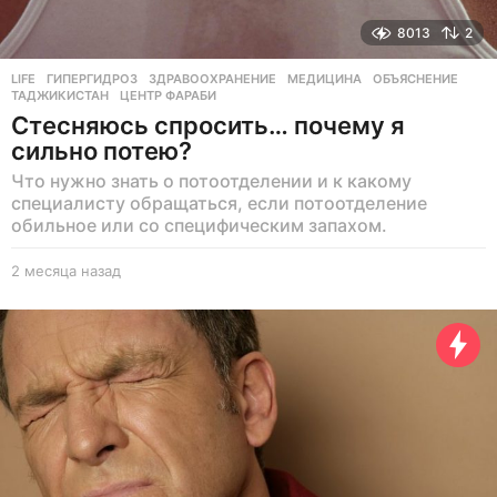
8013
2
LIFE
ГИПЕРГИДРОЗ
,
ЗДРАВООХРАНЕНИЕ
,
МЕДИЦИНА
,
ОБЪЯСНЕНИЕ
,
ТАДЖИКИСТАН
,
ЦЕНТР ФАРАБИ
Стесняюсь спросить… почему я
сильно потею?
Что нужно знать о потоотделении и к какому
специалисту обращаться, если потоотделение
обильное или со специфическим запахом.
2 месяца назад
2
м
е
с
я
ц
а
н
а
з
а