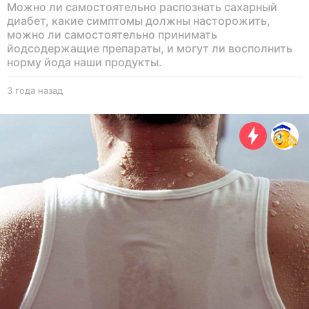
Можно ли самостоятельно распознать сахарный
диабет, какие симптомы должны насторожить,
можно ли самостоятельно принимать
йодсодержащие препараты, и могут ли восполнить
норму йода наши продукты.
3 года назад
3
г
о
д
а
н
а
з
а
д