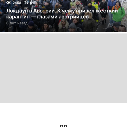
2458
0
Локдаун в Австрии. К чему привел жесткий
карантин — глазами австрийцев
6 лет назад
6
л
е
т
н
а
з
а
д