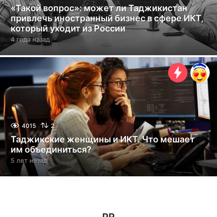
«Такой вопрос»: может ли Таджикистан
привлечь иностранный бизнес в сфере ИКТ,
который уходит из России
4 года назад
4
г
о
д
а
н
а
з
а
д
4015
2
Таджикские женщины и ИКТ. Что мешает
им объединиться?
5 лет назад
5
л
е
т
н
а
з