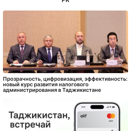
PR
а
д
Прозрачность, цифровизация, эффективность:
новый курс развития налогового
администрирования в Таджикистане