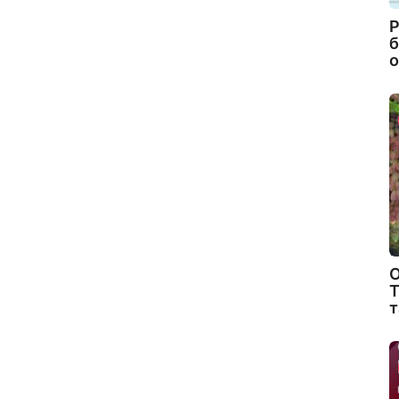
Р
б
о
О
Т
т