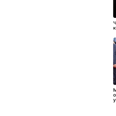
Ч
к
о