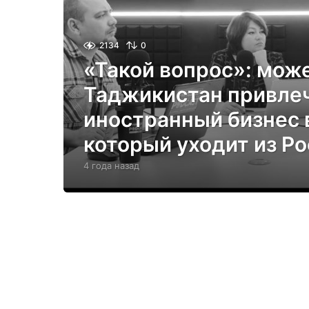
2134
0
«Такой вопрос»: мож
Таджикистан привле
иностранный бизнес 
который уходит из Р
4 года назад
4
г
о
д
а
н
а
з
а
д