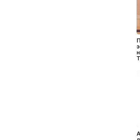
П
э
н
A