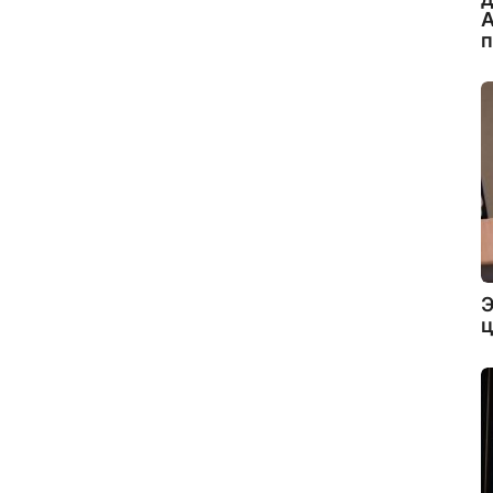
А
Э
ц