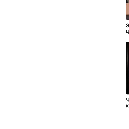
Э
ц
Ч
к