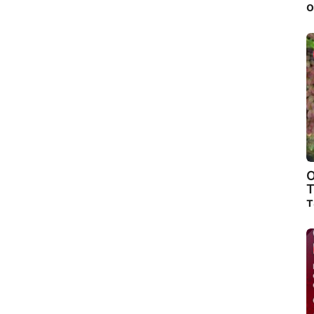
о
О
Т
т