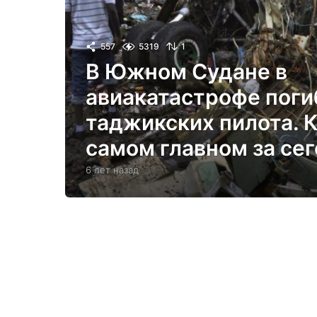
557
5319
1
В Южном Судане в
авиакатастрофе поги
таджикских пилота. 
самом главном за се
6 лет назад
6
л
е
т
н
а
з
а
д