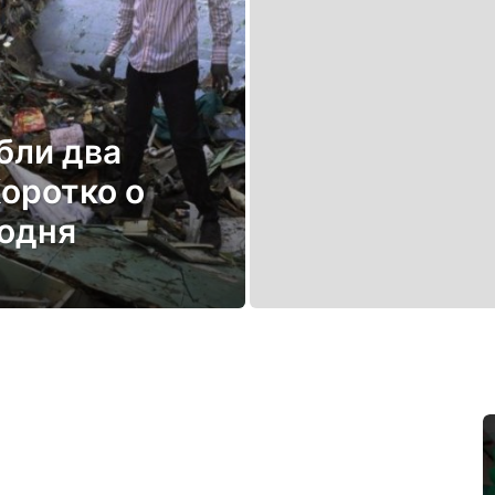
бли два
Коротко о
годня