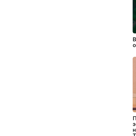
В
П
э
н