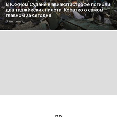
В Южном Судане в авиакатастрофе погибли
два таджикских пилота. Коротко о самом
главном за сегодня
6 лет назад
6
л
е
т
н
а
з
а
д