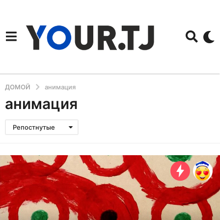
ДОМОЙ
анимация
анимация
Репостнутые