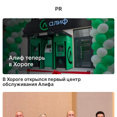
а
PR
н
а
з
а
д
В Хороге открылся первый центр
обслуживания Алифа