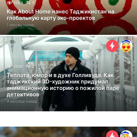
1063
5
Как About Home нанес Таджикистан на
глобальную карту эко-проектов
1 месяц назад
1
м
е
с
я
ц
н
а
2529
2
з
Теплота, юмор и в духе Голливуда. Как
а
таджикский 3D-художник придумал
д
анимационную историю о пожилой паре
детективов
4 месяца назад
4
м
е
с
я
ц
а