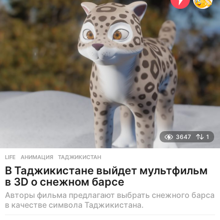
н
а
з
а
д
3647
1
LIFE
АНИМАЦИЯ
,
ТАДЖИКИСТАН
В Таджикистане выйдет мультфильм
в 3D о снежном барсе
Авторы фильма предлагают выбрать снежного барса
в качестве символа Таджикистана.