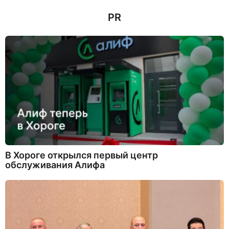
а
PR
н
а
з
а
д
В Хороге открылся первый центр
обслуживания Алифа