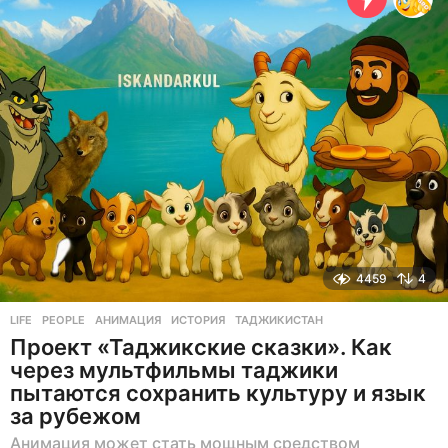
н
а
з
а
д
4459
4
LIFE
,
PEOPLE
АНИМАЦИЯ
,
ИСТОРИЯ
,
ТАДЖИКИСТАН
Проект «Таджикские сказки». Как
через мультфильмы таджики
пытаются сохранить культуру и язык
за рубежом
Анимация может стать мощным средством