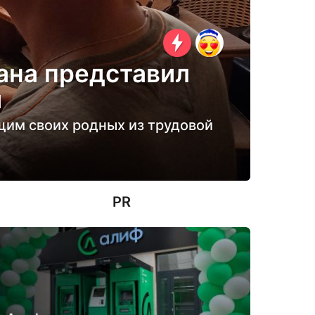
ана представил
и
им своих родных из трудовой
PR