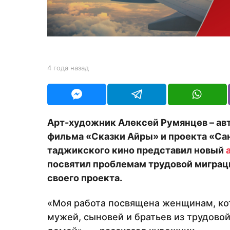
н
а
з
а
д
b
4 года назад
4
y
г
Y
о
O
д
U
а
R
н
Арт-художник Алексей Румянцев – ав
а
фильма «Сказки Айры» и проекта «Са
з
а
таджикского кино представил новый
д
посвятил проблемам трудовой миграц
своего проекта.
«Моя работа посвящена женщинам, кот
мужей, сыновей и братьев из трудовой