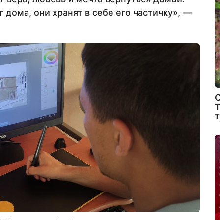
 дома, они хранят в себе его частичку», —
О
Т
т