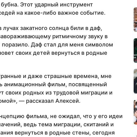
 бубна. Этот ударный инструмент
седей на какое-либо важное событие.
лучах закатного солнца били в даф,
 завораживающему ритмичному звуку в
 поразило. Даф стал для меня символом
зовет своих детей вернуться в родные
странные и даже страшные времена, мне
ать анимационный фильм, посвященный
т своих родных из трудовой миграции и
домой», — рассказал Алексей.
нцепцию фильма, не ожидал, что у его идеи
ачений, ведь тема миграции, скитаний и
лания вернуться в родные стены, сегодня