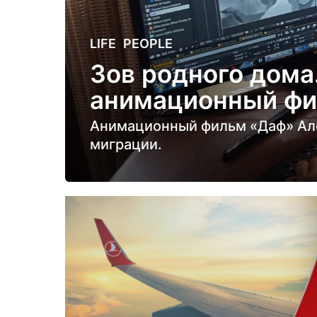
4
LIFE
,
PEOPLE
г
Зов родного дома
о
анимационный фи
д
а
Анимационный фильм «Даф» Ал
н
миграции.
а
з
а
д
4
г
о
д
а