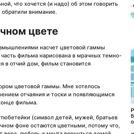
ой, что хочется (и надо) об этом говорить
 обратили внимание.
чном цвете
азмышлениями насчет цветовой гаммы
 часть фильма нарисована в мрачных темно-
я в отчий дом, фильм становится
ором цветовой гаммы. Мне хотелось
оением отчаяния и тоски и появляющимся
конце фильма.
Р
б
 тюбетейки (символ детей, мужей, братьев
о
ачном фоне остаются цветными, потому что,
ет вера, любовь и мечта вернуться домой.