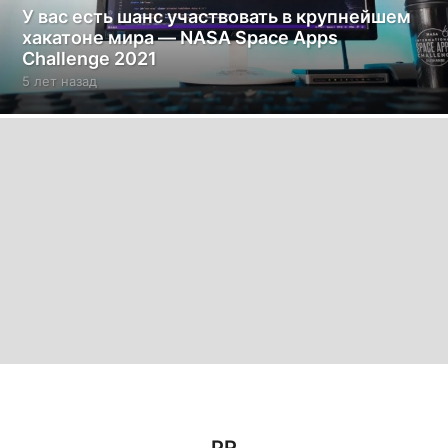
У вас есть шанс участвовать в крупнейшем
хакатоне мира — NASA Space Apps
Challenge 2021
5 лет назад
5
л
е
т
н
а
з
а
д