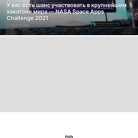
У вас есть шанс участвовать в крупнейшем
хакатоне мира — NASA Space Apps
Challenge 2021
5 лет назад
5
л
е
т
н
а
з
а
д