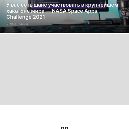
У вас есть шанс участвовать в крупнейшем
хакатоне мира — NASA Space Apps
Challenge 2021
5 лет назад
5
л
е
т
н
а
з
а
д