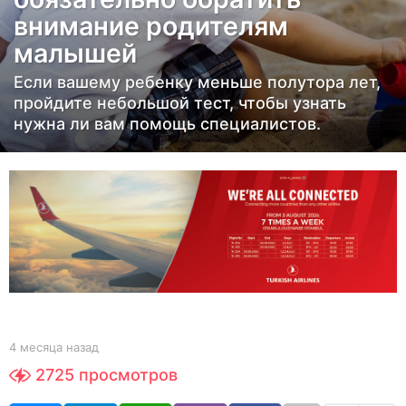
я
внимание родителям
ц
малышей
а
н
Если вашему ребенку меньше полутора лет,
а
пройдите небольшой тест, чтобы узнать
з
нужна ли вам помощь специалистов.
а
д
4
м
е
с
я
ц
а
b
4 месяца назад
4
y
м
н
2725
просмотров
Y
е
а
O
с