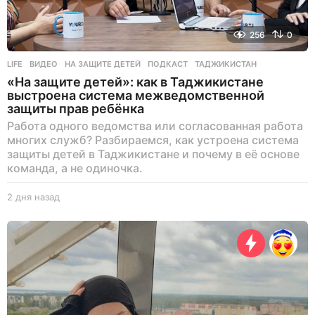
256
0
LIFE
ВИДЕО
,
НА ЗАЩИТЕ ДЕТЕЙ
,
ПОДКАСТ
,
ТАДЖИКИСТАН
«На защите детей»: как в Таджикистане
выстроена система межведомственной
защиты прав ребёнка
Работа одного ведомства или согласованная работа
многих служб? Разбираемся, как устроена система
защиты детей в Таджикистане и почему в её основе
команда, а не одиночка.
2 дня назад
2
д
н
я
н
а
з
а
д