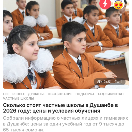
я
н
а
з
а
д
2451
1
LIFE
,
PEOPLE
ДУШАНБЕ
,
ОБРАЗОВАНИЕ
,
ПОДБОРКА
,
ТАДЖИКИСТАН
,
ЧАСТНЫЕ ШКОЛЫ
Сколько стоят частные школы в Душанбе в
2026 году: цены и условия обучения
Собрали информацию о частных лицеях и гимназиях
в Душанбе: цены за один учебный год от 9 тысяч до
65 тысяч сомони.