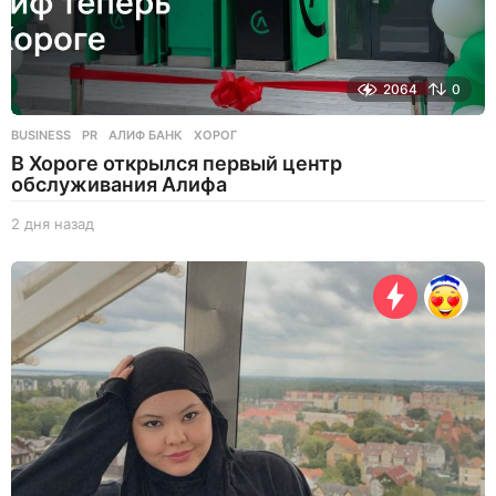
2064
0
BUSINESS
,
PR
АЛИФ БАНК
,
ХОРОГ
В Хороге открылся первый центр
обслуживания Алифа
2 дня назад
2
д
н
я
н
а
з
а
д