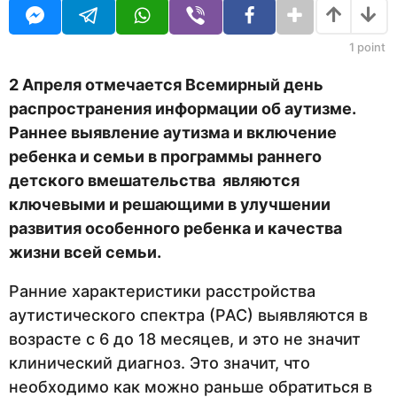
з
U
я
R
ц
а
а
1
point
д
н
а
2 Апреля отмечается Всемирный день
з
распространения информации об аутизме.
а
д
Раннее выявление аутизма и включение
ребенка и семьи в программы раннего
детского вмешательства являются
ключевыми и решающими в улучшении
развития особенного ребенка и качества
жизни всей семьи.
Ранние характеристики расстройства
аутистического спектра (РАС) выявляются в
возрасте с 6 до 18 месяцев, и это не значит
клинический диагноз. Это значит, что
необходимо как можно раньше обратиться в