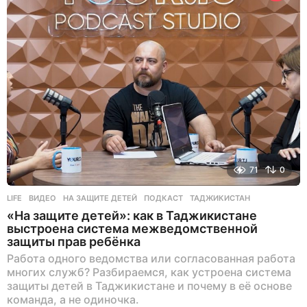
71
0
LIFE
ВИДЕО
,
НА ЗАЩИТЕ ДЕТЕЙ
,
ПОДКАСТ
,
ТАДЖИКИСТАН
«На защите детей»: как в Таджикистане
выстроена система межведомственной
защиты прав ребёнка
Работа одного ведомства или согласованная работа
многих служб? Разбираемся, как устроена система
защиты детей в Таджикистане и почему в её основе
команда, а не одиночка.