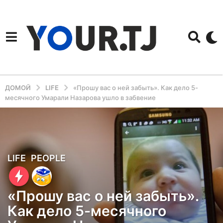
ДОМОЙ
LIFE
«Прошу вас о ней забыть». Как дело 5-
месячного Умарали Назарова ушло в забвение
6
LIFE
,
PEOPLE
л
е
«Прошу вас о ней забыть».
т
Как дело 5-месячного
н