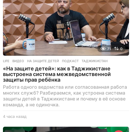
71
0
LIFE
ВИДЕО
,
НА ЗАЩИТЕ ДЕТЕЙ
,
ПОДКАСТ
,
ТАДЖИКИСТАН
«На защите детей»: как в Таджикистане
выстроена система межведомственной
защиты прав ребёнка
Работа одного ведомства или согласованная работа
многих служб? Разбираемся, как устроена система
защиты детей в Таджикистане и почему в её основе
команда, а не одиночка.
4 часа назад
4
ч
а