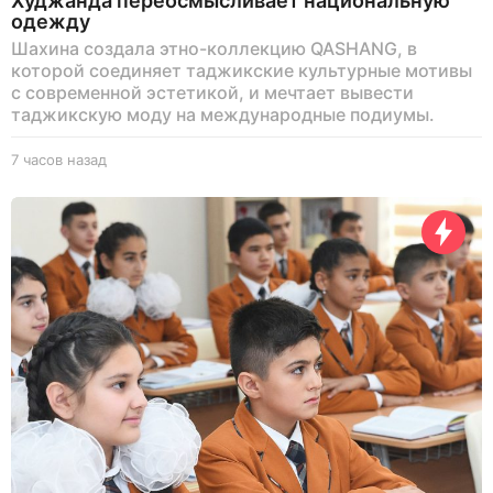
Худжанда переосмысливает национальную
одежду
Шахина создала этно-коллекцию QASHANG, в
которой соединяет таджикские культурные мотивы
с современной эстетикой, и мечтает вывести
таджикскую моду на международные подиумы.
7 часов назад
7
ч
а
с
о
в
н
а
з
а
д