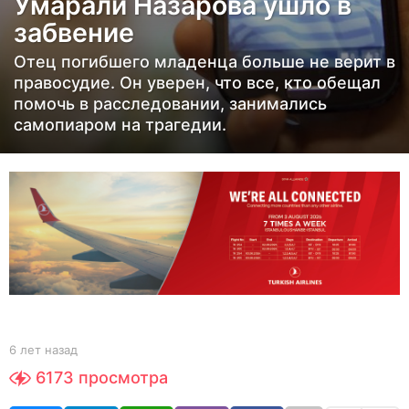
Умарали Назарова ушло в
а
забвение
з
а
Отец погибшего младенца больше не верит в
д
правосудие. Он уверен, что все, кто обещал
6
помочь в расследовании, занимались
самопиаром на трагедии.
л
е
т
н
а
з
а
д
b
6 лет назад
6
y
л
6173
просмотра
Y
е
O
т