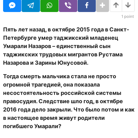
U
н
R
а
з
1
point
а
д
Пять лет назад, в октябре 2015 года в Санкт-
Петербурге умер таджикский младенец
Умарали Назаров – единственный сын
таджикских трудовых мигрантов Рустама
Назарова и Зарины Юнусовой.
Тогда смерть мальчика стала не просто
огромной трагедией, она показала
несостоятельность российской системы
правосудия. Следствие шло год, в октябре
2016 года дело закрыли. Что было потом и как
в настоящее время живут родители
погибшего Умарали?