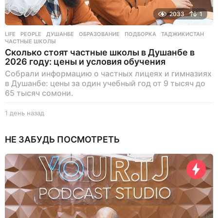
2033
1
LIFE
,
PEOPLE
ДУШАНБЕ
,
ОБРАЗОВАНИЕ
,
ПОДБОРКА
,
ТАДЖИКИСТАН
,
ЧАСТНЫЕ ШКОЛЫ
Сколько стоят частные школы в Душанбе в
2026 году: цены и условия обучения
Собрали информацию о частных лицеях и гимназиях
в Душанбе: цены за один учебный год от 9 тысяч до
65 тысяч сомони.
1 день назад
1
д
е
НЕ ЗАБУДЬ ПОСМОТРЕТЬ
н
ь
н
а
з
а
д