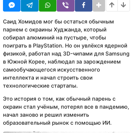
U
е
R
л
и
н
Саид Хомидов мог бы остаться обычным
а
парнем с окраины Худжанда, который
з
собирал алюминий на пустыре, чтобы
а
д
поиграть в PlayStation. Но он увлёкся ядерной
физикой, работал над 3D-чипами для Samsung
в Южной Корее, наблюдал за зарождением
самообучающегося искусственного
интеллекта и начал строить свои
технологические стартапы.
Это история о том, как обычный парень с
окраин стал учёным, потерял все в пандемию,
начал заново и решил изменить
образовательный рынок с помощью ИИ.