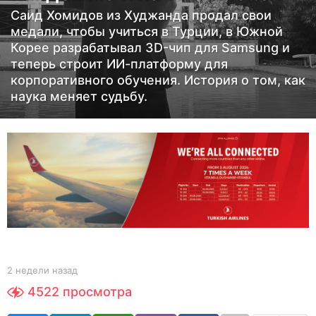
н
Саид Хомидов из Худжанда продал свои
а
медали, чтобы учиться в Турции, в Южной
з
Корее разрабатывал 3D-чип для Samsung и
теперь строит ИИ-платформу для
а
корпоративного обучения. История о том, как
д
наука меняет судьбу.
2
н
е
д
е
л
и
н
а
b
2 недели назад
2
з
y
н
4522
просмотра
а
Y
е
O
д
д