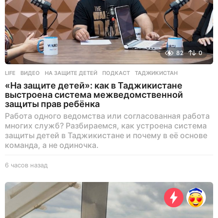
82
0
LIFE
ВИДЕО
,
НА ЗАЩИТЕ ДЕТЕЙ
,
ПОДКАСТ
,
ТАДЖИКИСТАН
«На защите детей»: как в Таджикистане
выстроена система межведомственной
защиты прав ребёнка
Работа одного ведомства или согласованная работа
многих служб? Разбираемся, как устроена система
защиты детей в Таджикистане и почему в её основе
команда, а не одиночка.
6 часов назад
6
ч
а
с
о
в