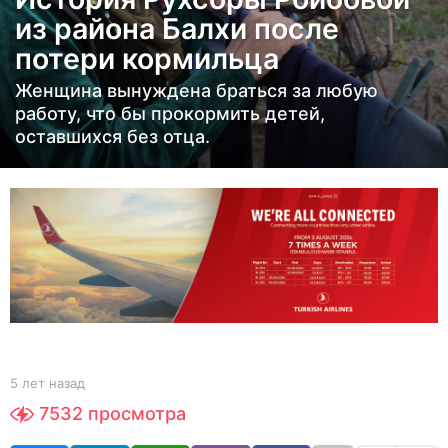
н
из района Балхи после
а
потери кормильца
з
а
Женщина вынуждена браться за любую
д
работу, что бы прокормить детей,
5
оставшихся без отца.
л
е
т
н
а
з
а
д
b
5 лет назад
5
y
л
7532
просмотра
Y
е
O
т