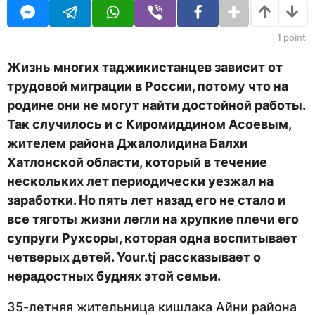
U
н
R
а
з
1
point
а
д
Жизнь многих таджикистанцев зависит от
трудовой миграции в России, потому что на
родине они не могут найти достойной работы.
Так случилось и с Киромиддином Асоевым,
жителем района Джалолидина Балхи
Хатлонской области, который в течение
нескольких лет периодически уезжал на
заработки. Но пять лет назад его не стало и
все тяготы жизни легли на хрупкие плечи его
супруги Рухсоры, которая одна воспитывает
четверых детей.
Your
.
tj
рассказывает о
нерадостных буднях этой семьи.
35-летняя жительница кишлака Айни района