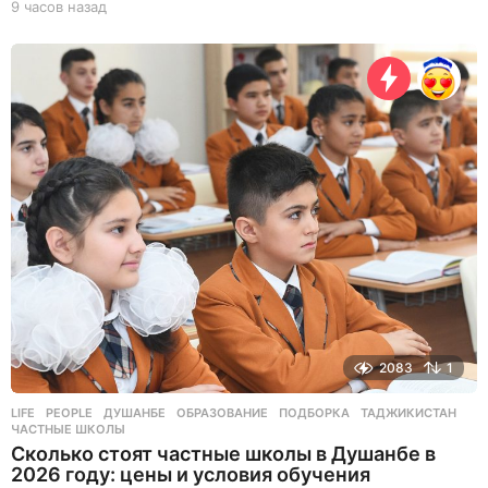
9 часов назад
9
ч
а
с
о
в
н
а
з
а
д
2083
1
LIFE
,
PEOPLE
ДУШАНБЕ
,
ОБРАЗОВАНИЕ
,
ПОДБОРКА
,
ТАДЖИКИСТАН
,
ЧАСТНЫЕ ШКОЛЫ
Сколько стоят частные школы в Душанбе в
2026 году: цены и условия обучения