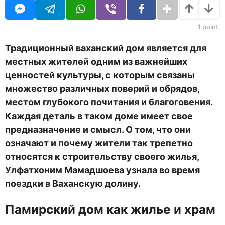
д
U
н
R
а
з
1
point
а
д
Традиционный ваханский дом является для
местных жителей одним из важнейших
ценностей культуры, с которым связаны
множество различных поверий и обрядов,
местом глубокого почитания и благоговения.
Каждая деталь в таком доме имеет свое
предназначение и смысл. О том, что
они
означают и почему жители так трепетно
относятся к строител
ьству своего жилья,
Улфатхоним Мамадшоева узнала во время
поездки в Ваханскую долину.
Памирский дом как жилье и храм