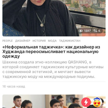
д
1597
6
PEOPLE
ДИЗАЙНЕР
,
ИСТОРИЯ
,
МОДА
,
ТАДЖИКИСТАН
«Неформальная таджичка»: как дизайнер из
Худжанда переосмысливает национальную
одежду
Шахина создала этно-коллекцию QASHANG, в
которой соединяет таджикские культурные мотивы
с современной эстетикой, и мечтает вывести
таджикскую моду на международные подиумы.
16 часов назад
1
6
ч
а
с