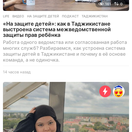
161
0
LIFE
ВИДЕО
,
НА ЗАЩИТЕ ДЕТЕЙ
,
ПОДКАСТ
,
ТАДЖИКИСТАН
«На защите детей»: как в Таджикистане
выстроена система межведомственной
защиты прав ребёнка
Работа одного ведомства или согласованная работа
многих служб? Разбираемся, как устроена система
защиты детей в Таджикистане и почему в её основе
команда, а не одиночка.
14 часов назад
1
4
ч
а
с
о
в
н
а
з
а