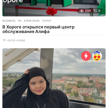
699
0
BUSINESS
,
PR
АЛИФ БАНК
,
ХОРОГ
В Хороге открылся первый центр
обслуживания Алифа
16 часов назад
1
6
ч
а
с
о
в
н
а
з
а
д