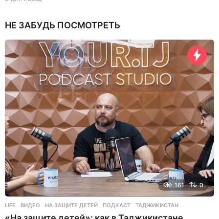
д
н
НЕ ЗАБУДЬ ПОСМОТРЕТЬ
я
н
а
з
а
д
161
0
LIFE
ВИДЕО
,
НА ЗАЩИТЕ ДЕТЕЙ
,
ПОДКАСТ
,
ТАДЖИКИСТАН
«На защите детей»: как в Таджикистане