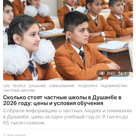
о
в
н
а
з
а
д
2147
1
LIFE
,
PEOPLE
ДУШАНБЕ
,
ОБРАЗОВАНИЕ
,
ПОДБОРКА
,
ТАДЖИКИСТАН
,
ЧАСТНЫЕ ШКОЛЫ
Сколько стоят частные школы в Душанбе в
2026 году: цены и условия обучения
Собрали информацию о частных лицеях и гимназиях
в Душанбе: цены за один учебный год от 9 тысяч до
65 тысяч сомони.
2 дня назад
2