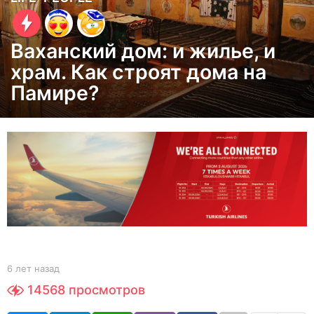
л
е
Ваханский дом: и жилье, и
т
храм. Как строят дома на
н
Памире?
а
з
а
д
6
л
е
т
н
а
b
6 лет назад
6
з
y
л
14568
просмотров
Y
е
а
O
т