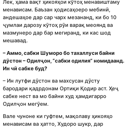
Лек, ҳама вақт ҳикояҳои кӯтоҳ менавиштаму
менависам. Баъзан ҳодисаҳоеро мебинӣ,
андешаҳое дар сар чарх мезананд, ки бо 10
ҷумлаи дарозу кӯтоҳ рӯи варақ меоянд ва
мазмунеро дар бар мегиранд, ки кас шод
мешавад.
– Аммо, сабки Шуморо бо тахаллуси байни
дӯстон – Одилҷон, “сабки одилия” номидаанд.
Ин чӣ сабке буд?
– Ин лутфи дӯстон ва махсусан дӯсту
бародари қадрдонам Ортиқи Қодир аст. Ҳеҷ
сабке нест ва мо байни худ ҳамдигарро
Одилҷон мегӯем.
Вале чуноне ки гуфтем, мақолаву ҳикояҳо
менависам ва ҳатто, Худоро шукр, дар