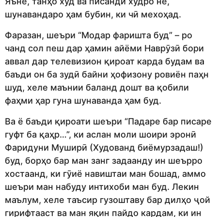
Яъне, танҳо худ ва писанди худро не,
шунавандаро ҳам бубин, ки чӣ мехоҳад.
Фаразан, шеъри “Модар фаришта буд” – ро
чанд сол пеш дар ҳамин айёми Наврӯзӣ бори
аввал дар телевизион қироат карда будам ва
баъди он ба зудӣ байни ҳофизону ровиён паҳн
шуд, хеле маънии баланд дошт ва қобили
фаҳми ҳар гуна шунаванда ҳам буд.
Ва ё баъди қироати шеъри “Падаре бар писаре
гуфт ба қаҳр…”, ки аслан моли шоири эронӣ
Фаридуни Муширӣ (Худованд биёмурзадаш!)
буд, борҳо бар ман занг задаанду ин шеърро
хостаанд, ки гӯиё навиштаи ман бошад, аммо
шеъри ман набуду интихоби ман буд. Лекин
маълум, хеле таъсир гузоштаву бар дилҳо ҷой
гирифтааст ва ман яқин пайдо кардам, ки ин