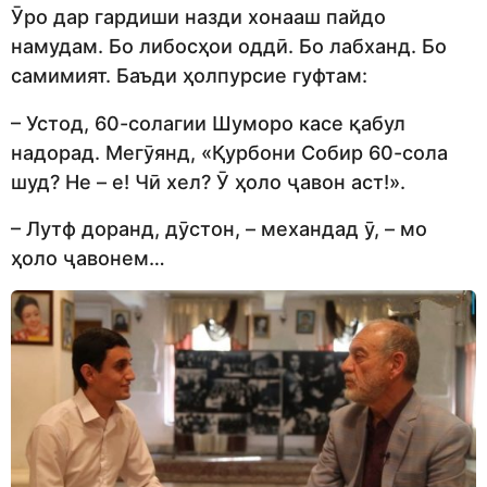
Ӯро дар гардиши назди хонааш пайдо
намудам. Бо либосҳои оддӣ. Бо лабханд. Бо
самимият. Баъди ҳолпурсие гуфтам:
– Устод, 60-солагии Шуморо касе қабул
надорад. Мегӯянд, «Қурбони Собир 60-сола
шуд? Не – е! Чӣ хел? Ӯ ҳоло ҷавон аст!».
– Лутф доранд, дӯстон, – механдад ӯ, – мо
ҳоло ҷавонем…