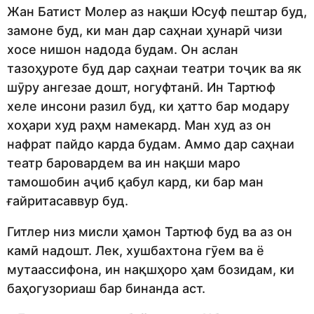
Жан Батист Молер аз нақши Юсуф пештар буд,
замоне буд, ки ман дар саҳнаи ҳунарӣ чизи
хосе нишон надода будам. Он аслан
тазоҳуроте буд дар саҳнаи театри тоҷик ва як
шӯру ангезае дошт, ногуфтанӣ. Ин Тартюф
хеле инсони разил буд, ки ҳатто бар модару
хоҳари худ раҳм намекард. Ман худ аз он
нафрат пайдо карда будам. Аммо дар саҳнаи
театр баровардем ва ин нақши маро
тамошобин аҷиб қабул кард, ки бар ман
ғайритасаввур буд.
Гитлер низ мисли ҳамон Тартюф буд ва аз он
камӣ надошт. Лек, хушбахтона гӯем ва ё
мутаассифона, ин нақшҳоро ҳам бозидам, ки
баҳогузориаш бар бинанда аст.