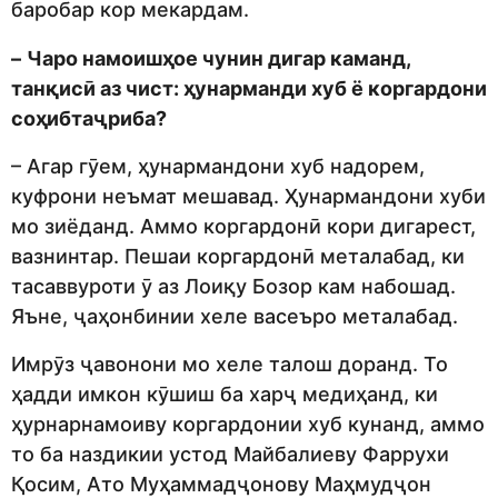
баробар кор мекардам.
–
Чаро намоишҳое чунин дигар каманд,
танқисӣ аз чист: ҳунарманди хуб ё коргардони
соҳибтаҷриба?
– Агар гӯем, ҳунармандони хуб надорем,
куфрони неъмат мешавад. Ҳунармандони хуби
мо зиёданд. Аммо коргардонӣ кори дигарест,
вазнинтар. Пешаи коргардонӣ металабад, ки
тасаввуроти ӯ аз Лоиқу Бозор кам набошад.
Яъне, ҷаҳонбинии хеле васеъро металабад.
Имрӯз ҷавонони мо хеле талош доранд. То
ҳадди имкон кӯшиш ба харҷ медиҳанд, ки
ҳурнарнамоиву коргардонии хуб кунанд, аммо
то ба наздикии устод Майбалиеву Фаррухи
Қосим, Ато Муҳаммадҷонову Маҳмудҷон