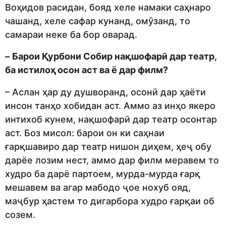
Воҳидов расидан, бояд хеле намаки саҳнаро
чашанд, хеле сафар кунанд, омӯзанд, то
самараи неке ба бор оварад.
–
Барои Қурбони Собир нақшофарӣ дар театр,
ба истилоҳ осон аст ва ё дар филм?
– Аслан ҳар ду душворанд, осонӣ дар ҳаёти
инсон танҳо хобидан аст. Аммо аз инҳо якеро
интихоб кунем, нақшофарӣ дар театр осонтар
аст. Боз мисол: барои он ки саҳнаи
ғарқшавиро дар театр нишон диҳем, ҳеҷ обу
дарёе лозим нест, аммо дар филм меравем то
худро ба дарё партоем, мурда-мурда ғарқ
мешавем ва агар мабодо ҷое нохуб ояд,
маҷбур ҳастем то дигарбора худро ғарқаи об
созем.