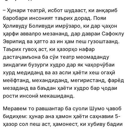
– Ҳунари театрӣ, исбот шудааст, ки анқариб
баробари инсоният таърих дорад. Пояи
Ҳоливуду Боливуди имрӯзаро, ки дар ҷаҳон
ҳарфи аввалро мезананд, дар давраи Сафоклу
Эврипид ва ҳатто аз ин ҳам пеш гузоштаанд.
Таърих гувоҳ аст, ки ҳазорҳо нафар
дастаҷамъона ба сӯи театр меомаданду
зиндагии бузурги худро дар як чаҳорчӯбаи
хурд медиданд ва аз асли ҳаёти хеш огаҳӣ
меёфтанд, механдиданд, мегиристанд, фарёд
мезаданд ва баъдан ҳаёти худро бар ҷодаи
рости инсонӣ мекашиданд.
Меравем то равшантар ба суоли Шумо ҷавоб
бидиҳем: ҳунар ана ҳамон ҳаёти саҳнавии 5-
ҳазор сол пеш аст, ҳамонест, ки хубиву бадии