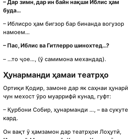
– Дар
зимн, дар ин байн нақши Иблис ҳам
буда…
– Иблисро ҳам бигзор бар бинанда вогузор
намоем…
– Пас, Иблис ва Гитлерро шинохтед…?
– …то ҷое…, (ӯ самимона механдад).
Ҳунарманди ҳамаи театрҳо
Ортиқи Қодир, замоне дар як саҳнаи ҳунарӣ
чун мехост ӯро муаррифӣ кунад, гуфт:
– Қурбони Собир, ҳунарманди …, – ва сукуте
кард.
Он вақт ӯ ҳамзамон дар театрҳои Лоҳутӣ,