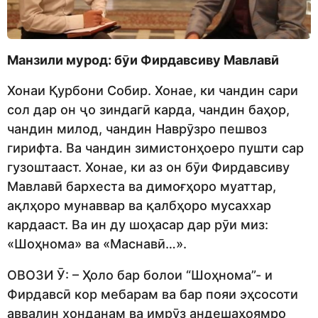
Манзили мурод: бӯи
Ф
ирдавсиву
М
авлавӣ
Хонаи Қурбони Собир. Хонае, ки чандин сари
сол дар он ҷо зиндагӣ карда, чандин баҳор,
чандин милод, чандин Наврӯзро пешвоз
гирифта. Ва чандин зимистонҳоеро пушти сар
гузоштааст. Хонае, ки аз он бӯи Фирдавсиву
Мавлавӣ бархеста ва димоғҳоро муаттар,
ақлҳоро мунаввар ва қалбҳоро мусаххар
кардааст. Ва ин ду шоҳасар дар рӯи миз:
«Шоҳнома» ва «Маснавӣ…».
ОВОЗИ Ӯ: – Ҳоло бар болои “Шоҳнома”- и
Фирдавсӣ кор мебарам ва бар пояи эҳсосоти
аввалин хонданам ва имрӯз андешаҳоямро