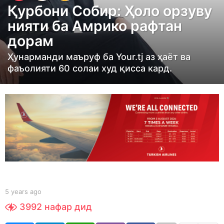
Қурбони Собир: Ҳоло орзуву
a
нияти ба Амрико рафтан
r
дорам
s
a
Ҳунарманди маъруф ба Your.tj аз ҳаёт ва
g
фаъолияти 60 солаи худ қисса кард.
o
5
y
e
a
r
s
a
g
b
5 years ago
5
y
o
y
3992
нафар дид
Y
e
O
a