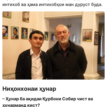
интихоб ва ҳама интихобҳои ман дуруст буда.
Ниҳонхонаи ҳунар
– Ҳунар ба ақидаи Қурбони Собир чист ва
ҳунарманд кист?