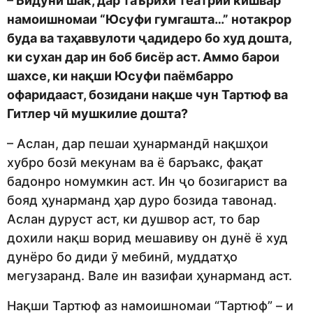
– Бидуни шак, дар таърихи театрии кишвар
намоишномаи “Юсуфи гумгашта…” нотакрор
буда ва таҳаввулоти ҷадидеро бо худ дошта,
ки сухан дар ин боб бисёр аст. Аммо барои
шахсе, ки нақши Юсуфи паёмбарро
офаридааст, бозидани нақше чун Тартюф ва
Гитлер чӣ мушкилие дошта?
– Аслан, дар пешаи ҳунармандӣ нақшҳои
хубро бозӣ мекунам ва ё баръакс, фақат
бадонро номумкин аст. Ин ҷо бозигарист ва
бояд ҳунарманд ҳар дуро бозида тавонад.
Аслан дуруст аст, ки душвор аст, то бар
дохили нақш ворид мешавиву он дунё ё худ
дунёро бо диди ӯ мебинӣ, муддатҳо
мегузаранд. Вале ин вазифаи ҳунарманд аст.
Нақши Тартюф аз намоишномаи “Тартюф” – и