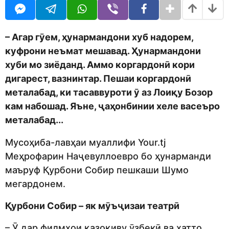
U
r
R
s
a
g
–
Агар гӯем, ҳунармандони хуб надорем,
o
куфрони неъмат мешавад. Ҳунармандони
хуби мо зиёданд. Аммо коргардонӣ кори
дигарест
,
вазнинтар. Пешаи коргардонӣ
металабад, ки тасаввуроти ӯ аз Лоиқу Бозор
кам набошад. Яъне
,
ҷаҳонбинии хеле васеъро
металабад.
..
Мусоҳиба-лавҳаи муаллифи Your.tj
Меҳрофарин Наҷевуллоевро бо ҳунарманди
маъруф Қурбони Собир пешкаши Шумо
мегардонем.
Қурбони Cобир – як мӯъҷизаи театрӣ
– Ӯ дар филмҳои қазоқиву ӯзбекӣ ва ҳатто