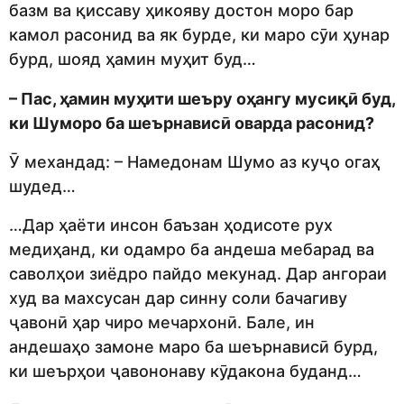
базм ва қиссаву ҳикояву достон моро бар
камол расонид ва як бурде, ки маро сӯи ҳунар
бурд, шояд ҳамин муҳит буд…
– Пас, ҳамин муҳити шеъру оҳангу мусиқӣ буд,
ки Шуморо ба шеърнависӣ оварда расонид?
Ӯ механдад: – Намедонам Шумо аз куҷо огаҳ
шудед…
…Дар ҳаёти инсон баъзан ҳодисоте рух
медиҳанд, ки одамро ба андеша мебарад ва
саволҳои зиёдро пайдо мекунад. Дар ангораи
худ ва махсусан дар синну соли бачагиву
ҷавонӣ ҳар чиро мечархонӣ. Бале, ин
андешаҳо замоне маро ба шеърнависӣ бурд,
ки шеърҳои ҷавононаву кӯдакона буданд…