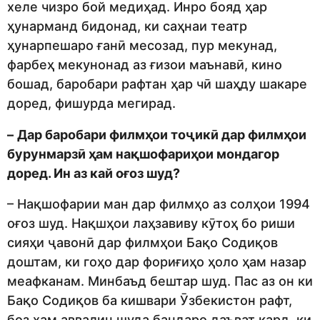
хеле чизро бой медиҳад. Инро бояд ҳар
ҳунарманд бидонад, ки саҳнаи театр
ҳунарпешаро ғанӣ месозад, пур мекунад,
фарбеҳ мекунонад аз ғизои маънавӣ, кино
бошад, баробари рафтан ҳар чӣ шаҳду шакаре
доред, фишурда мегирад.
–
Дар баробари филмҳои тоҷикӣ дар филмҳои
бурунмарзӣ ҳам нақшофариҳои мондагор
доред. Ин аз кай оғоз шуд?
– Нақшофарии ман дар филмҳо аз солҳои 1994
оғоз шуд. Нақшҳои лаҳзавиву кӯтоҳ бо риши
сияҳи ҷавонӣ дар филмҳои Бақо Содиқов
доштам, ки гоҳо дар фориғиҳо ҳоло ҳам назар
меафканам. Минбаъд бештар шуд. Пас аз он ки
Бақо Содиқов ба кишвари Ӯзбекистон рафт,
боз ҳам аввалин шуда бандаро даъват кард, ки