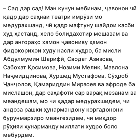
– Сад дар сад! Ман кунун мебинам, ҷавонон чӣ
қадр дар саҳнаи театри имрӯзи мо
медурахшанд, чӣ қадр мафтуну шайдои касби
худ ҳастанд, хело болидахотир мешавам ва
дар ангораҳо ҳамон ҷавониву ҳамон
фидокориҳои худу насли худро, ба мисли
Абдулмумин Шарифӣ, Саодат Азизова,
Сабоҳат Қосимова, Нозими Мелик, Мавлона
Наҷмиддинова, Хуршед Мустафоев, Сӯҳроб
Ҷанҷолов, Қамариддин Мирзоев ва афроде ба
мислашон, дар саҳафоти сар варақ мезанам ва
меандешам, мо чи қадар медурахшидем, чи
андоза рашки ҳунармандону коргадонони
бурунмарзиро меангезидем, чи миқдор
рӯҳияи ҳунарманду миллати худро боло
мебурдем.