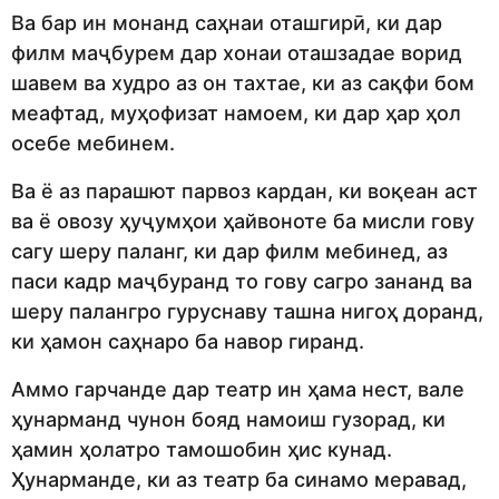
Ва бар ин монанд саҳнаи оташгирӣ, ки дар
филм маҷбурем дар хонаи оташзадае ворид
шавем ва худро аз он тахтае, ки аз сақфи бом
меафтад, муҳофизат намоем, ки дар ҳар ҳол
осебе мебинем.
Ва ё аз парашют парвоз кардан, ки воқеан аст
ва ё овозу ҳуҷумҳои ҳайвоноте ба мисли гову
сагу шеру паланг, ки дар филм мебинед, аз
паси кадр маҷбуранд то гову сагро зананд ва
шеру палангро гуруснаву ташна нигоҳ доранд,
ки ҳамон саҳнаро ба навор гиранд.
Аммо гарчанде дар театр ин ҳама нест, вале
ҳунарманд чунон бояд намоиш гузорад, ки
ҳамин ҳолатро тамошобин ҳис кунад.
Ҳунарманде, ки аз театр ба синамо меравад,