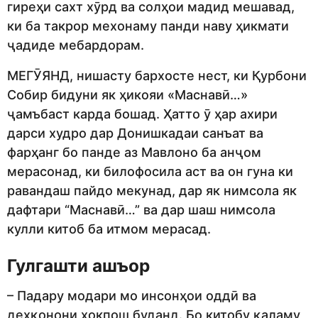
гиреҳи сахт хӯрд ва солҳои мадид мешавад,
ки ба такрор мехонаму панди наву ҳикмати
ҷадиде мебардорам.
МЕГӮЯНД, нишасту бархосте нест, ки Қурбони
Собир бидуни як ҳикояи «Маснавӣ…»
ҷамъбаст карда бошад. Ҳатто ӯ ҳар ахири
дарси худро дар Донишкадаи санъат ва
фарҳанг бо панде аз Мавлоно ба анҷом
мерасонад, ки билофосила аст ва он гуна ки
равандаш пайдо мекунад, дар як нимсола як
дафтари “Маснавӣ…” ва дар шаш нимсола
кулли китоб ба итмом мерасад.
Гулгашти ашъор
– Падару модари мо инсонҳои оддӣ ва
деҳқонони хокпош буданд. Бо китобу қаламу