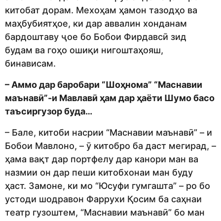
китобат дорам. Мехоҳам ҳамон тазодҳо ва
маҳбубиятҳое, ки дар аввалин хонданам
бардоштаву ҷое бо Бобои Фирдавсӣ зид
будам ва гоҳо ошиқи нигоштаҳояш,
бинависам.
– Аммо дар баробари “Шоҳнома” “Маснавии
маънавӣ”-и Мавлавӣ ҳам дар ҳаёти Шумо басо
таъсиргузор буда…
– Бале, китоби насрии “Маснавии маънавӣ” – и
Бобои Мавлоно, – ӯ китобро ба даст мегирад, –
ҳама вақт дар портфелу дар канори ман ва
назмии он дар пеши китобхонаи ман буду
ҳаст. Замоне, ки мо “Юсуфи гумгашта” – ро бо
устоди шодравон Фаррухи Қосим ба саҳнаи
театр гузоштем, “Маснавии маънавӣ” бо ман