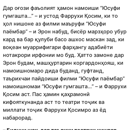
Дар оғози фаъолият ҳамон намоиши “Юсуфи
гумгашта…” – и устод Фаррухи Қосим, ки то
ҳол нишоне аз филми маъруфи “Юсуфи
паёмбар” – и Эрон набуд, бисёр марзҳоро убур
кард ва бар қулуби басо ашхос маскан зад, ки
воқеан муаррифигари фарҳангу адабиёти
нотакрори ирфонии мо буд. Ҳатто замоне дар
Эрон будам, машҳуртарин коргардонҳояш, ки
намоишномаро дида буданд, гуфтанд,
таърихчаи пайдоиши филми “Юсуфи паёмбар”
намоишномаи “Юсуфи гумгашта…” – и Фаррухи
Қосим аст. Пас ҳамин қаҳрамонӣ
кифояткунанда аст то театри тоҷик ва
миллати тоҷик Фаррухи Қосимро аз ёд
набарорад.