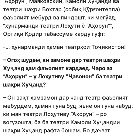
“Аҳорун”, Маяковский, Камоли Хуҷандӣ ва
театри шаҳри Бохтар (собиқ Қӯрғонтеппа)
фаъолият мебурд ва пиндошт, ки мегӯяд,
“ҳунарманди театри Лоҳутӣ ё “Аҳорун””,
Ортиқи Қодир табассуме карду гуфт:
-… ҳунарманди ҳамаи театрҳои Тоҷикистон!
– Огоҳ шудем, ки замоне дар театри шаҳри
Хуҷанд ҳам фаъолият кардаед. Чаро аз
“Аҳорун”
–
у Лоҳутиву
“Ҷавонон” ба театри
шаҳри Хуҷанд?
– Он вақт ҳамзамон дар чанд театр фаъолият
мебурдем, ҳамин гуна буд, яъне он гуна набуд,
ки ман театри Лоҳутиву “Аҳорун” – ро
вогузошта, ба ба театри Камоли Хуҷандии
шаҳри Хуҷанд рафта бошам. Бо даъват