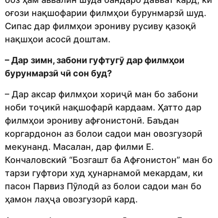
оғози нақшофарии филмҳои бурунмарзӣ шуд.
Сипас дар филмҳои эрониву русиву қазоқӣ
нақшҳои асосӣ доштам.
– Дар
зимн, забони гуфтугӯ дар филмҳои
бурунмарзӣ чӣ сон буд?
– Дар аксар филмҳои хориҷӣ ман бо забони
ноби тоҷикӣ нақшофарӣ кардаам. Ҳатто дар
филмҳои эрониву афғонистонӣ. Баъдан
коргардонон аз болои садои ман овозгузорӣ
мекунанд. Масалан, дар филми Е.
Кончаловский “Бозгашт ба Афғонистон” ман бо
тарзи гуфтори худ ҳунарнамоӣ мекардам, ки
пасон Парвиз Пӯлодӣ аз болои садои ман бо
ҳамон лаҳҷа овозгузорӣ кард.