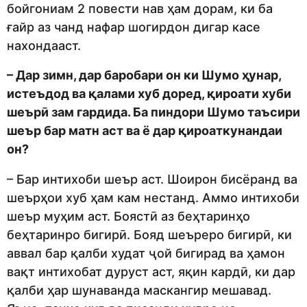
бойгониам 2 повести нав ҳам дорам, ки ба
ғайр аз чанд нафар шогирдон дигар касе
нахондааст.
– Дар зимн, дар баробари он ки Шумо ҳунар,
истеъдод ва қалами хуб доред, қироати хуби
шеърӣ зам гардида. Ба пиндори Шумо таъсири
шеър бар матн аст ва ё дар қироаткунандаи
он?
– Бар интихоби шеър аст. Шоирон бисёранд ва
шеърҳои хуб ҳам кам нестанд. Аммо интихоби
шеър муҳим аст. Боястӣ аз беҳтаринҳо
беҳтаринро бигирӣ. Бояд шеъреро бигирӣ, ки
аввал бар қалби худат ҷой бигирад ва ҳамон
вақт интихобат дуруст аст, яқин кардӣ, ки дар
қалби ҳар шунаванда маскангир мешавад.