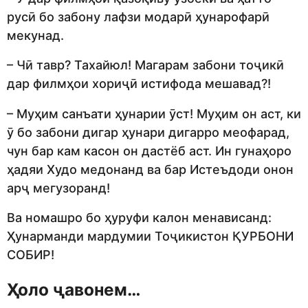
русӣ бо забону лафзи модарӣ ҳунарофарӣ
мекунад.
– Чӣ тавр? Тахайюл! Магарам забони тоҷикӣ
дар филмҳои хориҷӣ истифода мешавад?!
– Муҳим санъати ҳунарии ӯст! Муҳим он аст, ки
ӯ бо забони дигар ҳунари дигарро меофарад,
чун бар кам касон он дастёб аст. Ин гунаҳоро
ҳадяи Худо медонанд ва бар Истеъдоди онон
арҷ мегузоранд!
Ва номашро бо ҳуруфи калон менависанд:
Ҳунарманди мардумии Тоҷикистон ҚУРБОНИ
СОБИР!
Ҳоло ҷавонем…