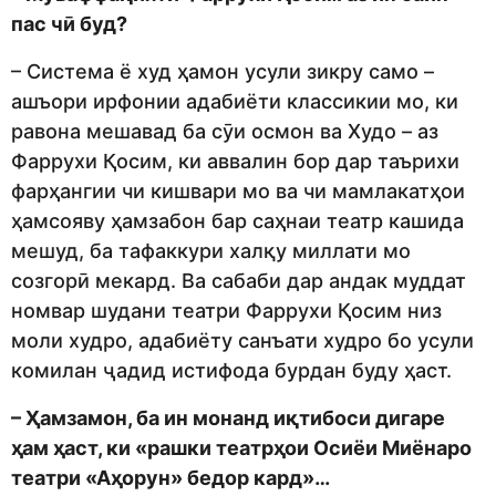
пас чӣ буд?
– Система ё худ ҳамон усули зикру само –
ашъори ирфонии адабиёти классикии мо, ки
равона мешавад ба сӯи осмон ва Худо – аз
Фаррухи Қосим, ки аввалин бор дар таърихи
фарҳангии чи кишвари мо ва чи мамлакатҳои
ҳамсояву ҳамзабон бар саҳнаи театр кашида
мешуд, ба тафаккури халқу миллати мо
созгорӣ мекард. Ва сабаби дар андак муддат
номвар шудани театри Фаррухи Қосим низ
моли худро, адабиёту санъати худро бо усули
комилан ҷадид истифода бурдан буду ҳаст.
– Ҳамзамон, ба ин монанд иқтибоси дигаре
ҳам ҳаст, ки «рашки театрҳои Осиёи Миёнаро
театри «Аҳорун» бедор кард»…