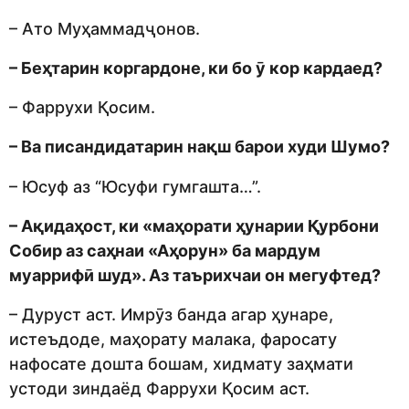
– Ато Муҳаммадҷонов.
– Беҳтарин коргардоне, ки бо ӯ кор кардаед?
– Фаррухи Қосим.
– Ва писандидатарин нақш барои худи Шумо?
– Юсуф аз “Юсуфи гумгашта…”.
– Ақидаҳост, ки «маҳорати ҳунарии Қурбони
Собир аз саҳнаи «Аҳорун» ба мардум
муаррифӣ шуд». Аз таърихчаи он мегуфтед?
– Дуруст аст. Имрӯз банда агар ҳунаре,
истеъдоде, маҳорату малака, фаросату
нафосате дошта бошам, хидмату заҳмати
устоди зиндаёд Фаррухи Қосим аст.