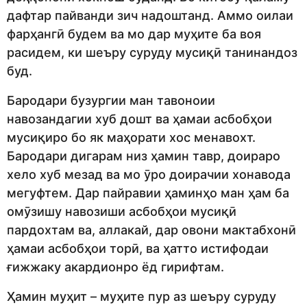
дафтар пайванди зич надоштанд. Аммо оилаи
фарҳангӣ будем ва мо дар муҳите ба воя
расидем, ки шеъру суруду мусиқӣ танинандоз
буд.
Бародари бузургии ман тавоноии
навозандагии хуб дошт ва ҳамаи асбобҳои
мусиқиро бо як маҳорати хос менавохт.
Бародари дигарам низ ҳамин тавр, доираро
хело хуб мезад ва мо ӯро доирачии хонавода
мегуфтем. Дар пайравии ҳаминҳо ман ҳам ба
омӯзишу навозиши асбобҳои мусиқӣ
пардохтам ва, аллакай, дар овони мактабхонӣ
ҳамаи асбобҳои торӣ, ва ҳатто истифодаи
ғижжаку акардионро ёд гирифтам.
Ҳамин муҳит – муҳите пур аз шеъру суруду