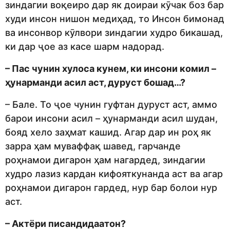
зиндагии воқеиро дар як доираи кӯчак боз бар
худи инсон нишон медиҳад, то Инсон бимонад
ва инсонвор кӯлвори зиндагии худро бикашад,
ки дар ҷое аз касе шарм надорад.
– Пас чунин хулоса кунем, ки инсони комил –
ҳунарманди асил аст, дуруст бошад…
?
– Бале. То ҷое чунин гуфтан дуруст аст, аммо
барои инсони асил – ҳунарманди асил шудан,
бояд хело заҳмат кашид. Агар дар ин роҳ як
зарра ҳам муваффақ шавед, гарчанде
роҳнамои дигарон ҳам нагардед, зиндагии
худро лазиз кардан кифояткунанда аст ва агар
роҳнамои дигарон гардед, нур бар болои нур
аст.
– Актёри писандидаатон?