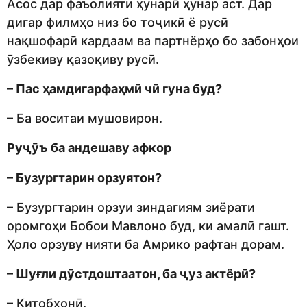
Асос дар фаъолияти ҳунарӣ ҳунар аст. Дар
дигар филмҳо низ бо тоҷикӣ ё русӣ
нақшофарӣ кардаам ва партнёрҳо бо забонҳои
ӯзбекиву қазоқиву русӣ.
– Пас ҳамдигарфаҳмӣ чӣ гуна буд?
– Ба воситаи мушовирон.
Руҷӯъ ба андешаву афкор
– Бузургтарин орзуятон?
– Бузургтарин орзуи зиндагиям зиёрати
оромгоҳи Бобои Мавлоно буд, ки амалӣ гашт.
Ҳоло орзуву нияти ба Амрико рафтан дорам.
– Шуғли дӯстдоштаатон, ба ҷуз актёрӣ?
– Китобхонӣ.