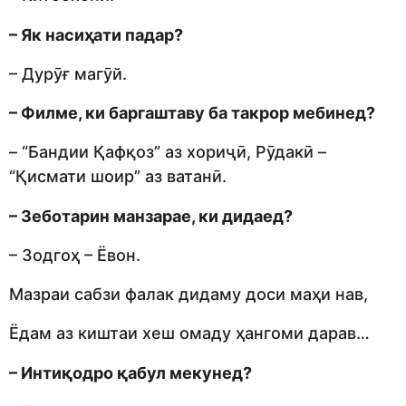
– Як насиҳати падар?
– Дурӯғ магӯй.
– Филме, ки баргаштаву ба такрор мебинед?
– “Бандии Қафқоз” аз хориҷӣ, Рӯдакӣ –
“Қисмати шоир” аз ватанӣ.
– Зеботарин манзарае, ки дидаед?
– Зодгоҳ – Ёвон.
Мазраи сабзи фалак дидаму доси маҳи нав,
Ёдам аз киштаи хеш омаду ҳангоми дарав…
– Интиқодро қабул мекунед?