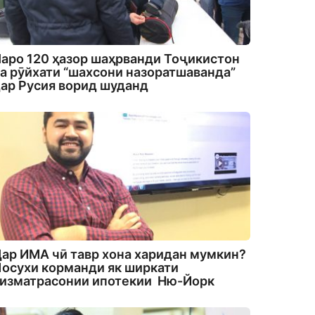
аро 120 ҳазор шаҳрванди Тоҷикистон
а рӯйхати “шахсони назоратшаванда”
ар Русия ворид шуданд
ар ИМА чӣ тавр хона харидан мумкин?
осухи корманди як ширкати
изматрасонии ипотекии Ню-Йорк