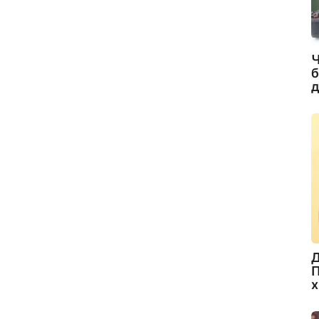
Ч
б
д
Д
П
х