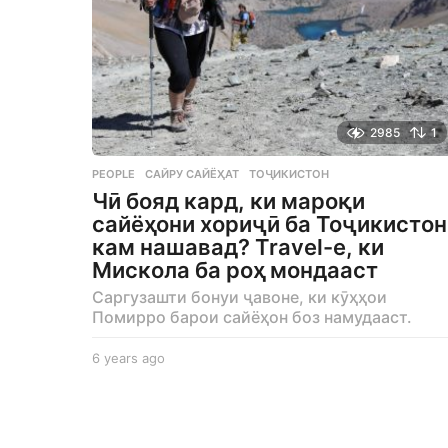
2985
1
PEOPLE
САЙРУ САЙЁҲАТ
,
ТОҶИКИСТОН
Чӣ бояд кард, ки мароқи
сайёҳони хориҷӣ ба Тоҷикистон
кам нашавад? Travel-е, ки
Мискола ба роҳ мондааст
Саргузашти бонуи ҷавоне, ки кӯҳҳои
Помирро барои сайёҳон боз намудааст.
6 years ago
6
y
e
a
r