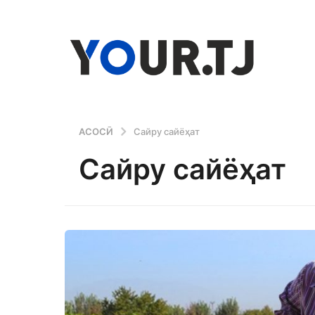
АСОСӢ
Сайру сайёҳат
Сайру сайёҳат