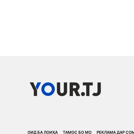
ОИД БА ЛОИҲА
ТАМОС БО МО
РЕКЛАМА ДАР СО