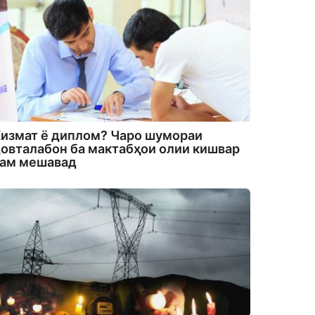
измат ё диплом? Чаро шумораи
овталабон ба мактабҳои олии кишвар
кам мешавад