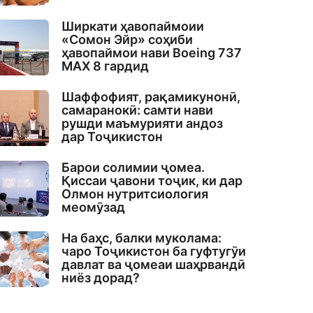
Ширкати ҳавопаймоии
«Сомон Эйр» соҳиби
ҳавопаймои нави Boeing 737
MAX 8 гардид
Шаффофият, рақамикунонӣ,
самаранокӣ: самти нави
рушди маъмурияти андоз
дар Тоҷикистон
Барои солимии ҷомеа.
Қиссаи ҷавони тоҷик, ки дар
Олмон нутритсиология
меомӯзад
На баҳс, балки муколама:
чаро Тоҷикистон ба гуфтугӯи
давлат ва ҷомеаи шаҳрвандӣ
ниёз дорад?