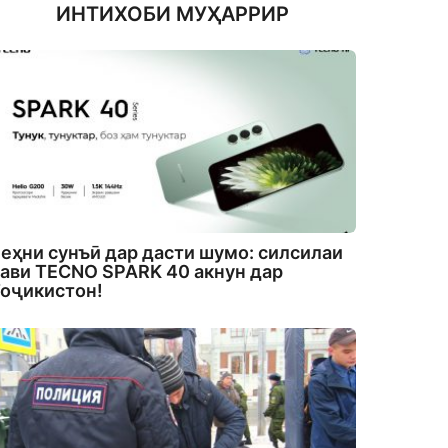
ИНТИХОБИ МУҲАРРИР
еҳни сунъӣ дар дасти шумо: силсилаи
ави TECNO SPARK 40 акнун дар
оҷикистон!