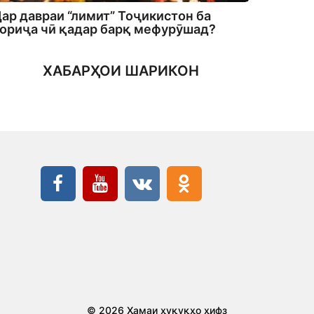
ар давраи “лимит” Тоҷикистон ба
ориҷа чӣ қадар барқ мефурӯшад?
ХАБАРҲОИ ШАРИКОН
© 2026 Ҳамаи ҳуқуқҳо ҳифз