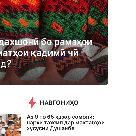
дахшонӣ бо рамзҳои
матҳои қадимӣ чӣ
нд?
НАВГОНИҲО
Аз 9 то 65 ҳазор сомонӣ:
нархи таҳсил дар мактабҳои
хусусии Душанбе