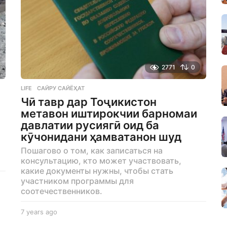
2771
0
LIFE
САЙРУ САЙЁҲАТ
Чӣ тавр дар Тоҷикистон
метавон иштирокчии барномаи
давлатии русиягӣ оид ба
кӯчонидани ҳамватанон шуд
Пошагово о том, как записаться на
консультацию, кто может участвовать,
какие документы нужны, чтобы стать
участником программы для
соотечественников.
7 years ago
7
y