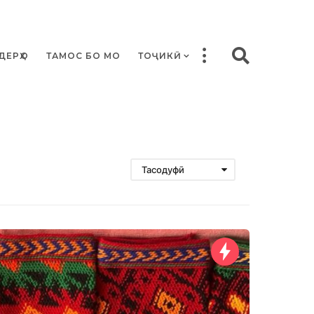
ДЕРҲО
ТАМОС БО МО
ТОҶИКӢ
Тасодуфӣ