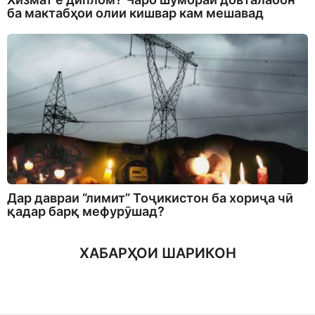
ба мактабҳои олии кишвар кам мешавад
Дар давраи “лимит” Тоҷикистон ба хориҷа чӣ
қадар барқ мефурӯшад?
ХАБАРҲОИ ШАРИКОН