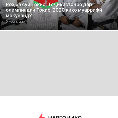
Роҳ ба сӯи Токио. Тоҷикистонро дар
олимпиадаи Токио-2020 киҳо муаррифӣ
мекунанд?
5 years ago
4
y
e
a
r
s
a
g
o