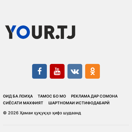
ОИД БА ЛОИҲА
ТАМОС БО МО
РЕКЛАМА ДАР СОМОНА
CИЁСАТИ МАХФИЯТ
ШАРТНОМАИ ИСТИФОДАБАРӢ
© 2026 Ҳамаи ҳуқуқҳо ҳифз шудаанд