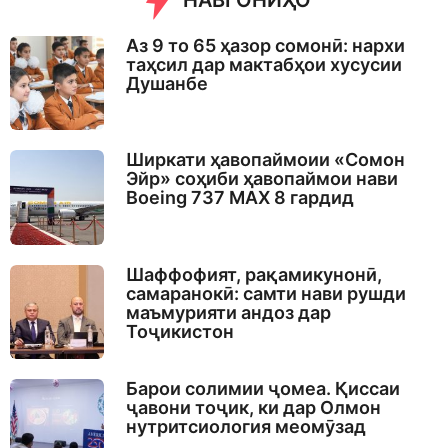
НАВГОНИҲО
Аз 9 то 65 ҳазор сомонӣ: нархи
таҳсил дар мактабҳои хусусии
Душанбе
Ширкати ҳавопаймоии «Сомон
Эйр» соҳиби ҳавопаймои нави
Boeing 737 MAX 8 гардид
Шаффофият, рақамикунонӣ,
самаранокӣ: самти нави рушди
маъмурияти андоз дар
Тоҷикистон
Барои солимии ҷомеа. Қиссаи
ҷавони тоҷик, ки дар Олмон
нутритсиология меомӯзад