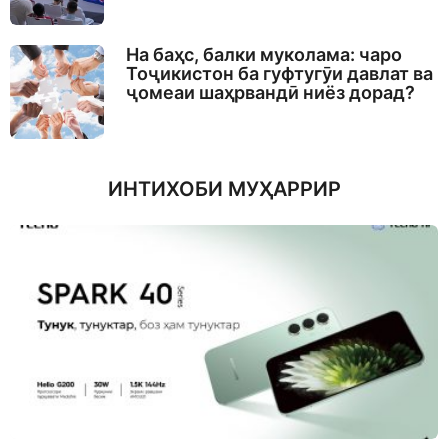
На баҳс, балки муколама: чаро
Тоҷикистон ба гуфтугӯи давлат ва
ҷомеаи шаҳрвандӣ ниёз дорад?
ИНТИХОБИ МУҲАРРИР