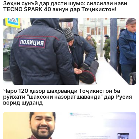
Зеҳни сунъӣ дар дасти шумо: силсилаи нави
TECNO SPARK 40 акнун дар Тоҷикистон!
Чаро 120 ҳазор шаҳрванди Тоҷикистон ба
рӯйхати “шахсони назоратшаванда” дар Русия
ворид шуданд