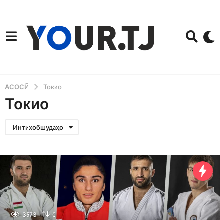
АСОСӢ
Токио
Токио
Интихобшудаҳо
3573
0