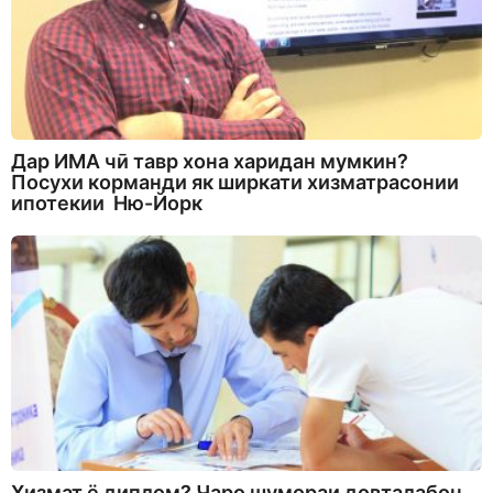
Дар ИМА чӣ тавр хона харидан мумкин?
Посухи корманди як ширкати хизматрасонии
ипотекии Ню-Йорк
Хизмат ё диплом? Чаро шумораи довталабон