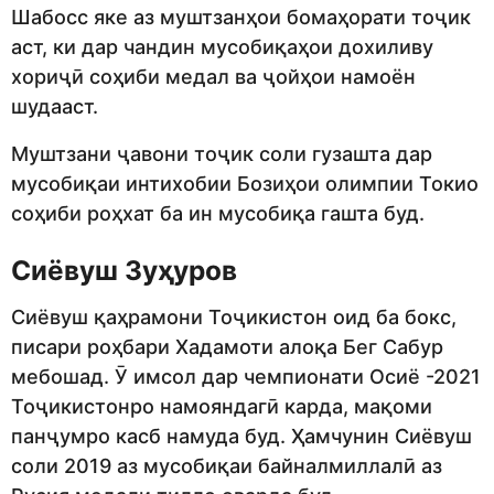
Шабосс яке аз муштзанҳои бомаҳорати тоҷик
аст, ки дар чандин мусобиқаҳои дохиливу
хориҷӣ соҳиби медал ва ҷойҳои намоён
шудааст.
Муштзани ҷавони тоҷик соли гузашта дар
мусобиқаи интихобии Бозиҳои олимпии Токио
соҳиби роҳхат ба ин мусобиқа гашта буд.
Сиёвуш Зуҳуров
Сиёвуш қаҳрамони Тоҷикистон оид ба бокс,
писари роҳбари Хадамоти алоқа Бег Сабур
мебошад. Ӯ имсол дар чемпионати Осиё -2021
Тоҷикистонро намояндагӣ карда, мақоми
панҷумро касб намуда буд. Ҳамчунин Сиёвуш
соли 2019 аз мусобиқаи байналмиллалӣ аз