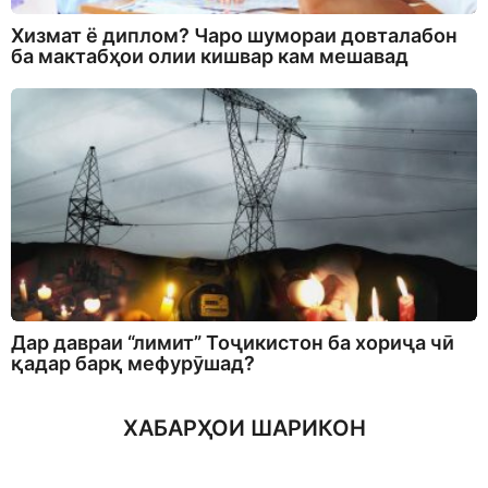
Хизмат ё диплом? Чаро шумораи довталабон
ба мактабҳои олии кишвар кам мешавад
Дар давраи “лимит” Тоҷикистон ба хориҷа чӣ
қадар барқ мефурӯшад?
ХАБАРҲОИ ШАРИКОН