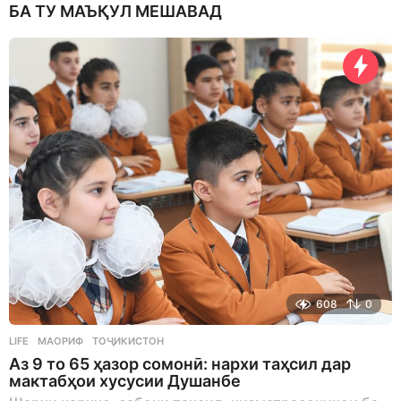
БА ТУ МАЪҚУЛ МЕШАВАД
608
0
LIFE
МАОРИФ
,
ТОҶИКИСТОН
Аз 9 то 65 ҳазор сомонӣ: нархи таҳсил дар
мактабҳои хусусии Душанбе