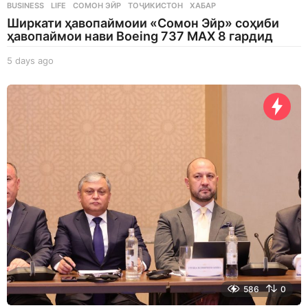
BUSINESS
,
LIFE
СОМОН ЭЙР
,
ТОҶИКИСТОН
,
ХАБАР
Ширкати ҳавопаймоии «Сомон Эйр» соҳиби
ҳавопаймои нави Boeing 737 MAX 8 гардид
5 days ago
5
d
a
y
s
a
g
o
586
0