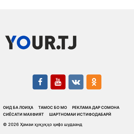
ОИД БА ЛОИҲА
ТАМОС БО МО
РЕКЛАМА ДАР СОМОНА
CИЁСАТИ МАХФИЯТ
ШАРТНОМАИ ИСТИФОДАБАРӢ
© 2026 Ҳамаи ҳуқуқҳо ҳифз шудаанд