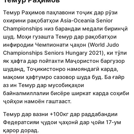
Темур Раҳимов паҳлавони тоҷик дар рӯзи
охирини рақобатҳои Asia-Oceania Senior
Championships низ барандаи медали биринҷӣ
шуд. Моҳи гузашта Темур дар рақобатҳои
инфиродии Чемпионати ҷаҳон (World Judo
Championships Seniors Hungary 2021), ки тӯли
як ҳафта дар пойтахти Маҷористон баргузор
шуданд, Тоҷикистонро намояндагӣ карда,
мақоми ҳафтумро сазовор шуда буд. Ба ғайр
аз ин Темур дар мусобиқаҳои
байналмиллалии бисёре ширкат карда соҳиби
ҷойҳои намоён гаштааст.
Темур дар вазни +100кг дар раддабандии
Федератсияи ҷудои ҷаҳонӣ дар ҷойи 17-ум
қарор дорад.