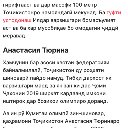
гирифтааст ва дар масофи 100 метр
Тоҷикистонро намояндагӣ мекунад. Ба
гуфти
устодонаш
Илдар варзишгари бомасъулият
аст ва ба ҳар мусобиқае бо омодагии ҷиддӣ
меравад.
Анастасия Тюрина
Ҳамчунин бар асоси квотаи федератсияи
байналмилалӣ, Тоҷикистон ду роҳхати
шиноварӣ пайдо намуд. Тибқи дархост як
варзишгари мард ва як зан ки дар Ҷоми
Ҷаҳонии 2019 ширкат кардаанд имкони
иштирок дар бозиҳои олимпиро доранд.
Аз ин рӯ Кумитаи олимпӣ зин-шиновар,
қаҳрамони Тоҷикистон Анастасия Тюринаро