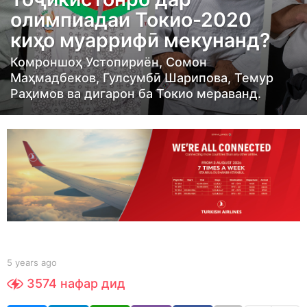
r
олимпиадаи Токио-2020
s
киҳо муаррифӣ мекунанд?
a
g
Комроншоҳ Устопириён, Сомон
o
Маҳмадбеков, Гулсумбӣ Шарипова, Темур
4
Раҳимов ва дигарон ба Токио мераванд.
y
e
a
r
s
a
g
o
b
5 years ago
4
y
y
3574
нафар дид
Y
e
O
a