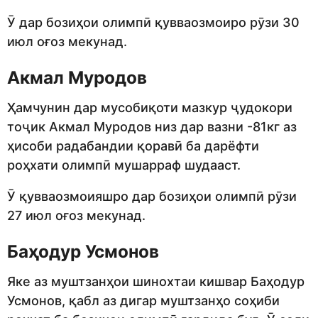
Ӯ дар бозиҳои олимпӣ қувваозмоиро рӯзи 30
июл оғоз мекунад.
Акмал Муродов
Ҳамчунин дар мусобиқоти мазкур ҷудокори
тоҷик Акмал Муродов низ дар вазни -81кг аз
ҳисоби радабандии қоравӣ ба дарёфти
роҳхати олимпӣ мушарраф шудааст.
Ӯ қувваозмоияшро дар бозиҳои олимпӣ рӯзи
27 июл оғоз мекунад.
Баҳодур Усмонов
Яке аз муштзанҳои шинохтаи кишвар Баҳодур
Усмонов, қабл аз дигар муштзанҳо соҳиби