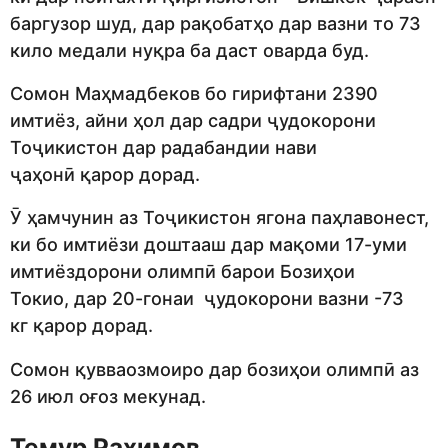
баргузор шуд, дар рақобатҳо дар вазни то 73
кило медали нуқра ба даст оварда буд.
Сомон Маҳмадбеков бо гирифтани 2390
имтиёз, айни ҳол дар садри ҷудокорони
Тоҷикистон дар радабандии нави
ҷаҳонӣ қарор дорад.
Ӯ ҳамчунин аз Тоҷикистон ягона паҳлавонест,
ки бо имтиёзи доштааш дар мақоми 17-уми
имтиёздорони олимпӣ барои Бозиҳои
Токио, дар 20-гонаи ҷудокорони вазни -73
кг қарор дорад.
Сомон қувваозмоиро дар бозиҳои олимпӣ аз
26 июл оғоз мекунад.
Темур Раҳимов