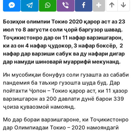
U
r
R
s
a
g
Бозиҳои олимпии Токио 2020 қарор аст аз 23
o
июл то 8 августи соли ҷорӣ баргузор шавад.
Тоҷикистонро дар он 11 нафар варзишгарон,
ки аз он 4 нафар ҷудокор, 3 нафар боксёр, 2
нафар дар варзиши сабук ва ду нафари дигар
дар намуди шиноварӣ муаррифӣ мекунанд.
Ин мусобиқаи бонуфуз соли гузашта аз сабаби
пандемия ба таъхир гузошта шуда буд. Дар
пойтахти Ҷопон – Токио қарор аст, ки 11 ҳазор
варзишгарон аз 200 давлати дунё барои 339
ҷоиза қуваозмоӣ намоянд.
Мо дар бораи варзишгароне, ки Тоҷикистонро
дар Олимпиадаи Токио – 2020 намояндагӣ