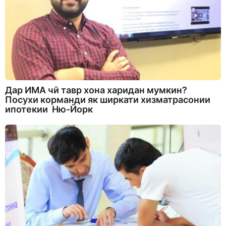
Дар ИМА чӣ тавр хона харидан мумкин?
Посухи корманди як ширкати хизматрасонии
ипотекии Ню-Йорк