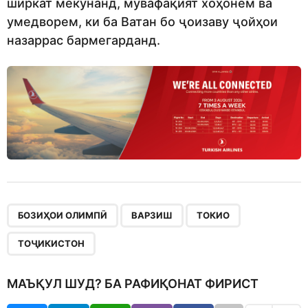
ширкат мекунанд, мувафақият хоҳонем ва
умедворем, ки ба Ватан бо ҷоизаву ҷойҳои
назаррас бармегарданд.
,
,
,
БОЗИҲОИ ОЛИМПӢ
ВАРЗИШ
ТОКИО
ТОҶИКИСТОН
МАЪҚУЛ ШУД? БА РАФИҚОНАТ ФИРИСТ