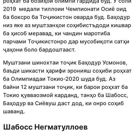
роҳхат ба бозиҳои олимпӣ гардида буд. Ӯ соли
2019 медали тиллоии Чемпионати Осиё оид
ба боксро ба Тоҷикистон оварда буд. Баҳодур
низ яке аз муштзанҳои соҳибистъдоди кишвар
ба ҳисоб меравад, ки чандин маротиба
парчами Тоҷикистонро дар мусобиқоти сатҳи
ҷаҳони боло бардоштааст.
Муштзани шинохтаи тоҷик Баҳодур Усмонов,
баъди шикасти ҳарифи эронияш соҳиби роҳхат
ба Олимпиадаи Токио-2020 шуда буд. Аз
байни 12 муштзани тоҷик, ки барои роҳхат ба
Токио қувваозмоӣ карданд, танҳо ба Шабосс,
Баҳодур ва Сиёвуш даст дод, ки онро соҳиб
шаванд.
Шабосс Негматуллоев