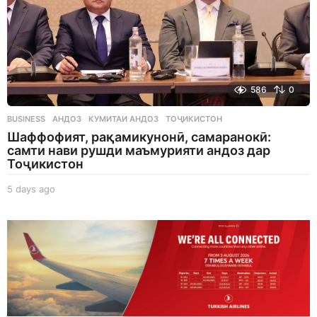
586
0
BUSINESS
АНДОЗ
,
КУМИТАИ АНДОЗ
,
ТОҶИКИСТОН
Шаффофият, рақамикунонӣ, самаранокӣ:
самти нави рушди маъмурияти андоз дар
Тоҷикистон
5 days ago
5
d
a
y
s
a
g
o