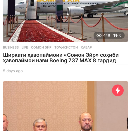
448
0
BUSINESS
,
LIFE
СОМОН ЭЙР
,
ТОҶИКИСТОН
,
ХАБАР
Ширкати ҳавопаймоии «Сомон Эйр» соҳиби
ҳавопаймои нави Boeing 737 MAX 8 гардид
5 days ago
5
d
a
y
s
a
g
o