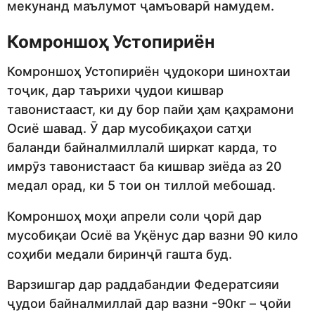
мекунанд маълумот ҷамъоварӣ намудем.
Комроншоҳ Устопириён
Комроншоҳ Устопириён ҷудокори шинохтаи
тоҷик, дар таърихи ҷудои кишвар
тавонистааст, ки ду бор пайи ҳам қаҳрамони
Осиё шавад. Ӯ дар мусобиқаҳои сатҳи
баланди байналмиллалӣ ширкат карда, то
имрӯз тавонистааст ба кишвар зиёда аз 20
медал орад, ки 5 тои он тиллоӣ мебошад.
Комроншоҳ моҳи апрели соли ҷорӣ дар
мусобиқаи Осиё ва Уқёнус дар вазни 90 кило
соҳиби медали биринҷӣ гашта буд.
Варзишгар дар раддабандии Федератсияи
ҷудои байналмиллаӣ дар вазни -90кг – ҷойи