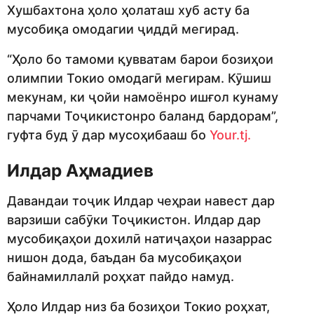
Хушбахтона ҳоло ҳолаташ хуб асту ба
мусобиқа омодагии ҷиддӣ мегирад.
“Ҳоло бо тамоми қувватам барои бозиҳои
олимпии Токио омодагӣ мегирам. Кӯшиш
мекунам, ки ҷойи намоёнро ишғол кунаму
парчами Тоҷикистонро баланд бардорам”,
гуфта буд ӯ дар мусоҳибааш бо
Your.tj.
Илдар Аҳмадиев
Давандаи тоҷик Илдар чеҳраи навест дар
варзиши сабӯки Тоҷикистон. Илдар дар
мусобиқаҳои дохилӣ натиҷаҳои назаррас
нишон дода, баъдан ба мусобиқаҳои
байнамиллалӣ роҳхат пайдо намуд.
Ҳоло Илдар низ ба бозиҳои Токио роҳхат,