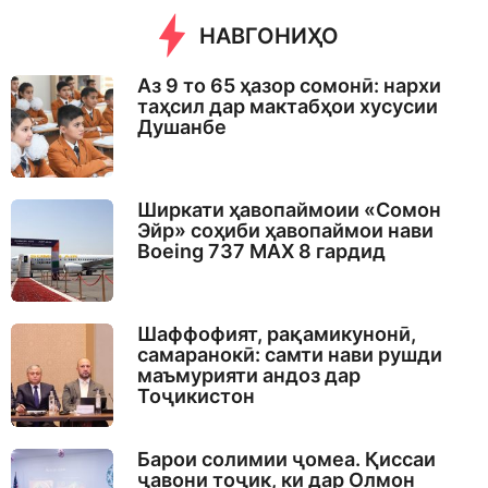
НАВГОНИҲО
Аз 9 то 65 ҳазор сомонӣ: нархи
таҳсил дар мактабҳои хусусии
Душанбе
Ширкати ҳавопаймоии «Сомон
Эйр» соҳиби ҳавопаймои нави
Boeing 737 MAX 8 гардид
Шаффофият, рақамикунонӣ,
самаранокӣ: самти нави рушди
маъмурияти андоз дар
Тоҷикистон
Барои солимии ҷомеа. Қиссаи
ҷавони тоҷик, ки дар Олмон