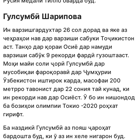
Русия медали тилло оварда буд.
Гулсумбӣ Шарипова
Ин варзишгардухтар 26 сол дорад ва яке аз
чеҳраҳои нав дар варзиши сабуки Тоҷикистон
аст. Танҳо дар қораи Осиё дар намуди
варзиши сабӯк 9 рекорди фардӣ гузоштааст.
Моҳи майи соли ҷорӣ Гулсумбӣ дар
мусобиқаи фароқоравӣ дар Ҷумҳурии
Ӯзбекистон иштирок карда, масофаи 200
метрро тавонист дар 22 сония тай кунад, ки
ин рекорди нав дар Осиёст. Ӯ бо ин нишондод
ба бозиҳои олимпии Токио -2020 роҳхат
гирифт.
Ба наздикӣ Гулсумбӣ аз пояш ҷароҳат
бардошта буд, ки ӯ аз ин хеле нигарон буд.