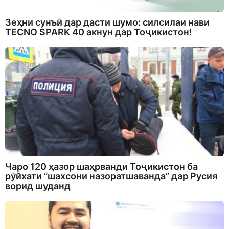
Зеҳни сунъӣ дар дасти шумо: силсилаи нави
TECNO SPARK 40 акнун дар Тоҷикистон!
Чаро 120 ҳазор шаҳрванди Тоҷикистон ба
рӯйхати “шахсони назоратшаванда” дар Русия
ворид шуданд