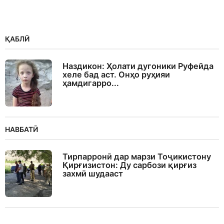
ҚАБЛӢ
Наздикон: Ҳолати дугоники Руфейда
хеле бад аст. Онҳо руҳияи
ҳамдигарро...
НАВБАТӢ
Тирпарронӣ дар марзи Тоҷикистону
Қирғизистон: Ду сарбози қирғиз
захмӣ шудааст