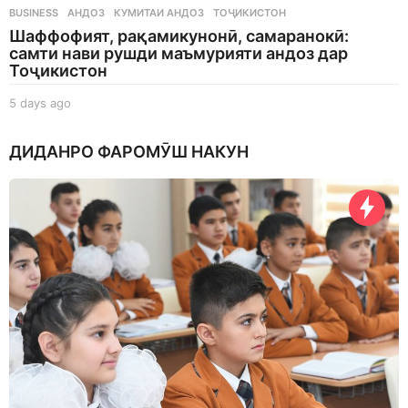
BUSINESS
АНДОЗ
,
КУМИТАИ АНДОЗ
,
ТОҶИКИСТОН
Шаффофият, рақамикунонӣ, самаранокӣ:
самти нави рушди маъмурияти андоз дар
Тоҷикистон
5 days ago
5
d
a
ДИДАНРО ФАРОМӮШ НАКУН
y
s
a
g
o