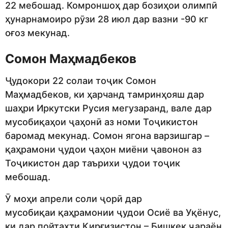
22 мебошад. Комроншоҳ дар бозиҳои олимпӣ
ҳунарнамоиро рӯзи 28 июл дар вазни -90 кг
оғоз мекунад.
Сомон Маҳмадбеков
Ҷудокори 22 солаи тоҷик Сомон
Маҳмадбеков, ки ҳарчанд тамринҳояш дар
шаҳри Иркутски Русия мегузаранд, вале дар
мусобиқаҳои ҷаҳонӣ аз номи Тоҷикистон
баромад мекунад. Сомон ягона варзишгар –
қаҳрамони ҷудои ҷаҳон миёни ҷавонон аз
Тоҷикистон дар таърихи ҷудои тоҷик
мебошад.
Ӯ моҳи апрели соли ҷорӣ дар
мусобиқаи қаҳрамонии ҷудои Осиё ва Уқёнус,
ки дар пойтахти Қирғизистон – Бишкек ҷараён