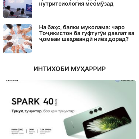
нутритсиология меомӯзад
На баҳс, балки муколама: чаро
Тоҷикистон ба гуфтугӯи давлат ва
ҷомеаи шаҳрвандӣ ниёз дорад?
ИНТИХОБИ МУҲАРРИР