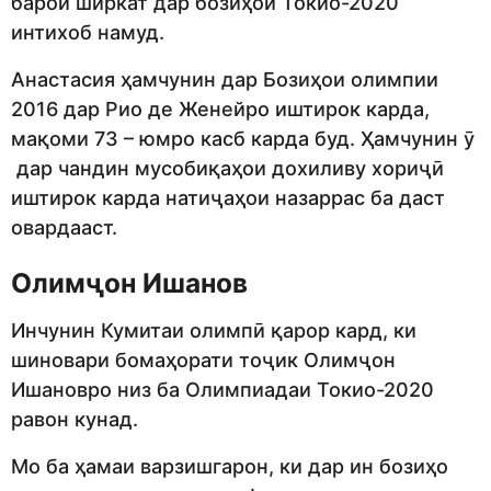
барои ширкат дар бозиҳои Токио-2020
интихоб намуд.
Анастасия ҳамчунин дар Бозиҳои олимпии
2016 дар Рио де Женейро иштирок карда,
мақоми 73 – юмро касб карда буд. Ҳамчунин ӯ
дар чандин мусобиқаҳои дохиливу хориҷӣ
иштирок карда натиҷаҳои назаррас ба даст
овардааст.
Олимҷон Ишанов
Инчунин Кумитаи олимпӣ қарор кард, ки
шиновари бомаҳорати тоҷик Олимҷон
Ишановро низ ба Олимпиадаи Токио-2020
равон кунад.
Мо ба ҳамаи варзишгарон, ки дар ин бозиҳо