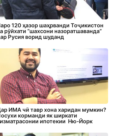
аро 120 ҳазор шаҳрванди Тоҷикистон
а рӯйхати “шахсони назоратшаванда”
ар Русия ворид шуданд
ар ИМА чӣ тавр хона харидан мумкин?
осухи корманди як ширкати
изматрасонии ипотекии Ню-Йорк