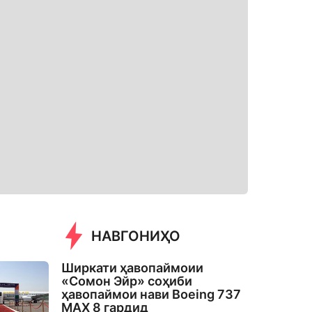
НАВГОНИҲО
Ширкати ҳавопаймоии
«Сомон Эйр» соҳиби
ҳавопаймои нави Boeing 737
MAX 8 гардид