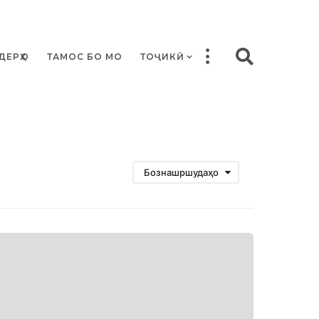
ДЕРҲО
ТАМОС БО МО
ТОҶИКӢ
Бознашршудаҳо