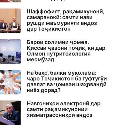
Шаффофият, рақамикунонӣ,
самаранокӣ: самти нави
рушди маъмурияти андоз
дар Тоҷикистон
Барои солимии ҷомеа.
Қиссаи ҷавони тоҷик, ки дар
Олмон нутритсиология
меомӯзад
На баҳс, балки муколама:
чаро Тоҷикистон ба гуфтугӯи
давлат ва ҷомеаи шаҳрвандӣ
ниёз дорад?
Навгониҳои электронӣ дар
самти рақамикунонии
хизматрасониҳои андоз