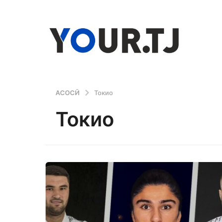
АСОСӢ
Токио
Токио