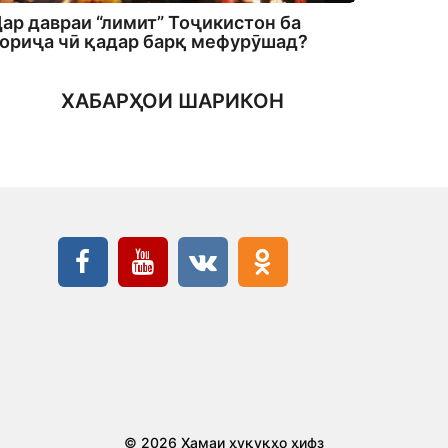
ар давраи “лимит” Тоҷикистон ба
ориҷа чӣ қадар барқ мефурӯшад?
ХАБАРҲОИ ШАРИКОН
© 2026 Ҳамаи ҳуқуқҳо ҳифз