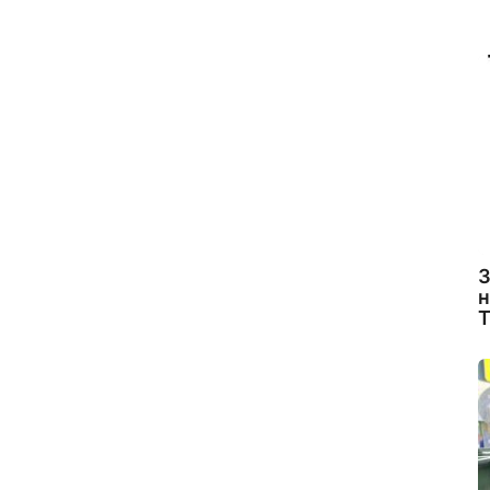
З
н
Т