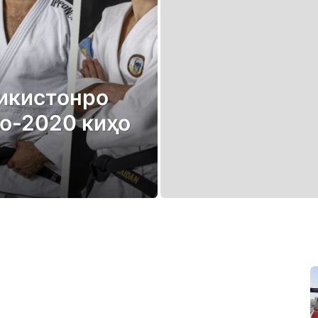
ҷикистонро
о-2020 киҳо