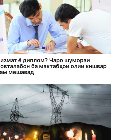
измат ё диплом? Чаро шумораи
овталабон ба мактабҳои олии кишвар
кам мешавад