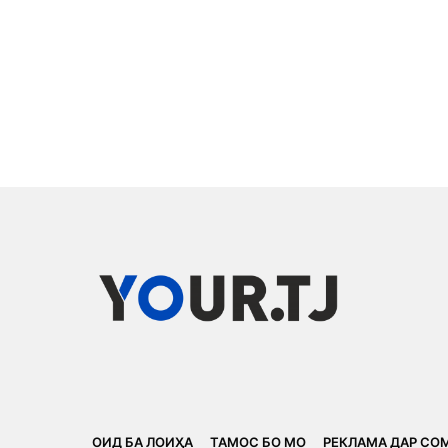
ОИД БА ЛОИҲА
ТАМОС БО МО
РЕКЛАМА ДАР СО