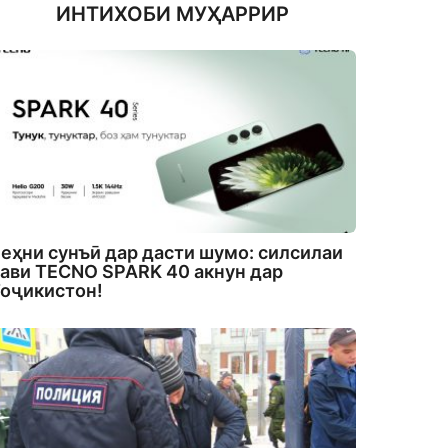
ИНТИХОБИ МУҲАРРИР
еҳни сунъӣ дар дасти шумо: силсилаи
ави TECNO SPARK 40 акнун дар
оҷикистон!