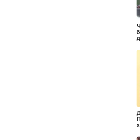
Ч
б
д
Д
П
х