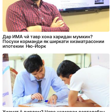
Дар ИМА чӣ тавр хона харидан мумкин?
Посухи корманди як ширкати хизматрасонии
ипотекии Ню-Йорк
Хизмат ё диплом? Чаро шумораи довталабон