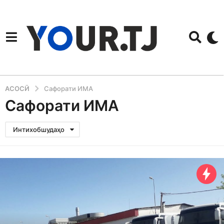
АСОСӢ
Сафорати ИМА
Сафорати ИМА
Интихобшудаҳо