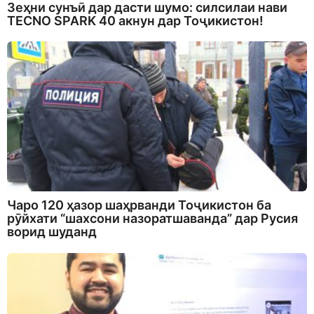
Зеҳни сунъӣ дар дасти шумо: силсилаи нави
TECNO SPARK 40 акнун дар Тоҷикистон!
Чаро 120 ҳазор шаҳрванди Тоҷикистон ба
рӯйхати “шахсони назоратшаванда” дар Русия
ворид шуданд