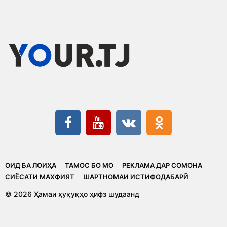
ОИД БА ЛОИҲА
ТАМОС БО МО
РЕКЛАМА ДАР СОМОНА
CИЁСАТИ МАХФИЯТ
ШАРТНОМАИ ИСТИФОДАБАРӢ
© 2026 Ҳамаи ҳуқуқҳо ҳифз шудаанд