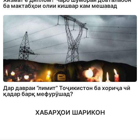
ба мактабҳои олии кишвар кам мешавад
Дар давраи “лимит” Тоҷикистон ба хориҷа чӣ
қадар барқ мефурӯшад?
ХАБАРҲОИ ШАРИКОН