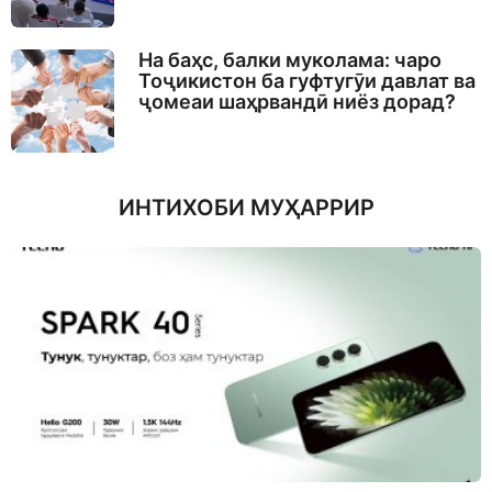
На баҳс, балки муколама: чаро
Тоҷикистон ба гуфтугӯи давлат ва
ҷомеаи шаҳрвандӣ ниёз дорад?
ИНТИХОБИ МУҲАРРИР