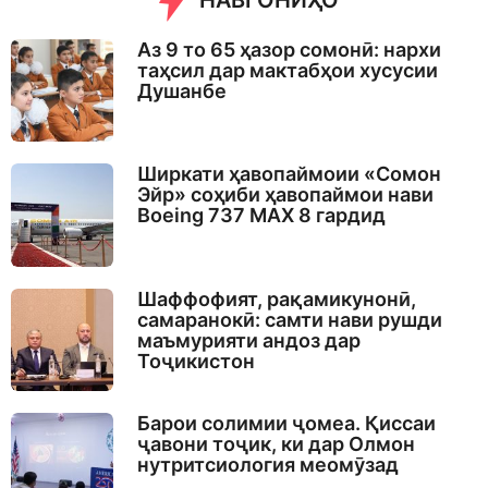
НАВГОНИҲО
Аз 9 то 65 ҳазор сомонӣ: нархи
таҳсил дар мактабҳои хусусии
Душанбе
Ширкати ҳавопаймоии «Сомон
Эйр» соҳиби ҳавопаймои нави
Boeing 737 MAX 8 гардид
Шаффофият, рақамикунонӣ,
самаранокӣ: самти нави рушди
маъмурияти андоз дар
Тоҷикистон
Барои солимии ҷомеа. Қиссаи
ҷавони тоҷик, ки дар Олмон
нутритсиология меомӯзад