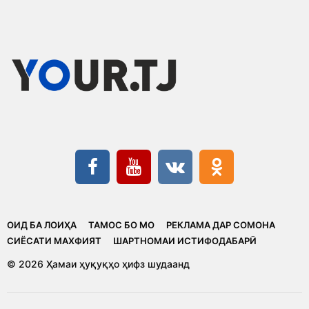
ОИД БА ЛОИҲА
ТАМОС БО МО
РЕКЛАМА ДАР СОМОНА
CИЁСАТИ МАХФИЯТ
ШАРТНОМАИ ИСТИФОДАБАРӢ
© 2026 Ҳамаи ҳуқуқҳо ҳифз шудаанд