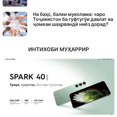
На баҳс, балки муколама: чаро
Тоҷикистон ба гуфтугӯи давлат ва
ҷомеаи шаҳрвандӣ ниёз дорад?
ИНТИХОБИ МУҲАРРИР