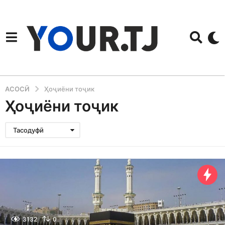
АСОСӢ
Ҳоҷиёни тоҷик
Ҳоҷиёни тоҷик
Тасодуфӣ
3132
0