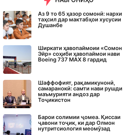
НАВГОНИҲО
Аз 9 то 65 ҳазор сомонӣ: нархи
таҳсил дар мактабҳои хусусии
Душанбе
Ширкати ҳавопаймоии «Сомон
Эйр» соҳиби ҳавопаймои нави
Boeing 737 MAX 8 гардид
Шаффофият, рақамикунонӣ,
самаранокӣ: самти нави рушди
маъмурияти андоз дар
Тоҷикистон
Барои солимии ҷомеа. Қиссаи
ҷавони тоҷик, ки дар Олмон
нутритсиология меомӯзад