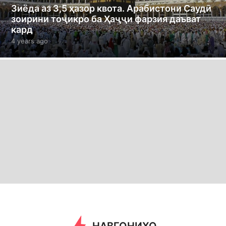
Зиёда аз 3,5 ҳазор квота. Арабистони Саудӣ
зоирини тоҷикро ба Ҳаҷҷи фарзия даъват
кард
4 years ago
4
y
e
a
r
s
a
g
o