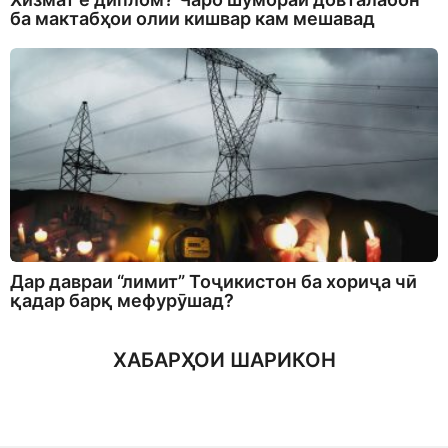
ба мактабҳои олии кишвар кам мешавад
Дар давраи “лимит” Тоҷикистон ба хориҷа чӣ
қадар барқ мефурӯшад?
ХАБАРҲОИ ШАРИКОН