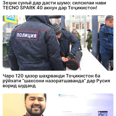
Зеҳни сунъӣ дар дасти шумо: силсилаи нави
TECNO SPARK 40 акнун дар Тоҷикистон!
Чаро 120 ҳазор шаҳрванди Тоҷикистон ба
рӯйхати “шахсони назоратшаванда” дар Русия
ворид шуданд