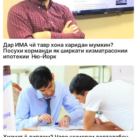
Дар ИМА чӣ тавр хона харидан мумкин?
Посухи корманди як ширкати хизматрасонии
ипотекии Ню-Йорк
Хизмат ё диплом? Чаро шумораи довталабон