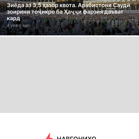
Зиёда аз 3,5 ҳазор квота. Арабистони Саудӣ
зоирини тоҷикро ба Ҳаҷҷи фарзия даъват
кард
4 years ago
4
y
e
a
r
s
a
g
o