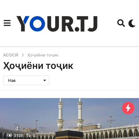
АСОСӢ
Ҳоҷиёни тоҷик
Ҳоҷиёни тоҷик
Нав
3128
0