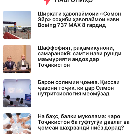
НАВГОНИҲО
Ширкати ҳавопаймоии «Сомон
Эйр» соҳиби ҳавопаймои нави
Boeing 737 MAX 8 гардид
Шаффофият, рақамикунонӣ,
самаранокӣ: самти нави рушди
маъмурияти андоз дар
Тоҷикистон
Барои солимии ҷомеа. Қиссаи
ҷавони тоҷик, ки дар Олмон
нутритсиология меомӯзад
На баҳс, балки муколама: чаро
Тоҷикистон ба гуфтугӯи давлат ва
ҷомеаи шаҳрвандӣ ниёз дорад?