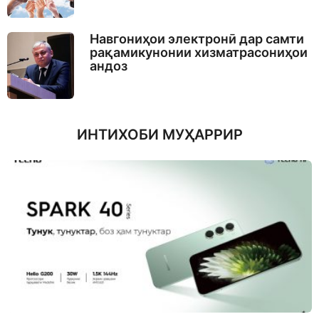
Навгониҳои электронӣ дар самти
рақамикунонии хизматрасониҳои
андоз
ИНТИХОБИ МУҲАРРИР