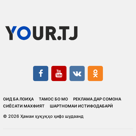
ОИД БА ЛОИҲА
ТАМОС БО МО
РЕКЛАМА ДАР СОМОНА
CИЁСАТИ МАХФИЯТ
ШАРТНОМАИ ИСТИФОДАБАРӢ
© 2026 Ҳамаи ҳуқуқҳо ҳифз шудаанд