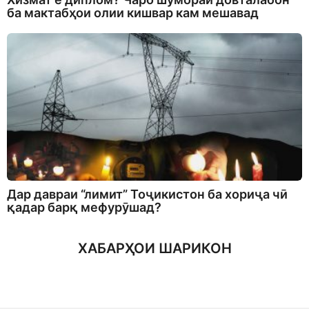
ба мактабҳои олии кишвар кам мешавад
Дар давраи “лимит” Тоҷикистон ба хориҷа чӣ
қадар барқ мефурӯшад?
ХАБАРҲОИ ШАРИКОН