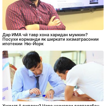
Дар ИМА чӣ тавр хона харидан мумкин?
Посухи корманди як ширкати хизматрасонии
ипотекии Ню-Йорк
Хизмат ё диплом? Чаро шумораи довталабон