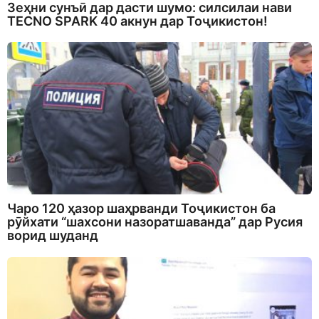
Зеҳни сунъӣ дар дасти шумо: силсилаи нави
TECNO SPARK 40 акнун дар Тоҷикистон!
Чаро 120 ҳазор шаҳрванди Тоҷикистон ба
рӯйхати “шахсони назоратшаванда” дар Русия
ворид шуданд