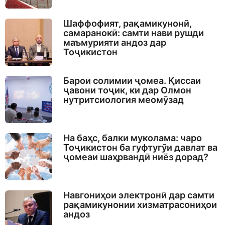
Шаффофият, рақамикунонӣ,
самаранокӣ: самти нави рушди
маъмурияти андоз дар
Тоҷикистон
Барои солимии ҷомеа. Қиссаи
ҷавони тоҷик, ки дар Олмон
нутритсиология меомӯзад
На баҳс, балки муколама: чаро
Тоҷикистон ба гуфтугӯи давлат ва
ҷомеаи шаҳрвандӣ ниёз дорад?
Навгониҳои электронӣ дар самти
рақамикунонии хизматрасониҳои
андоз