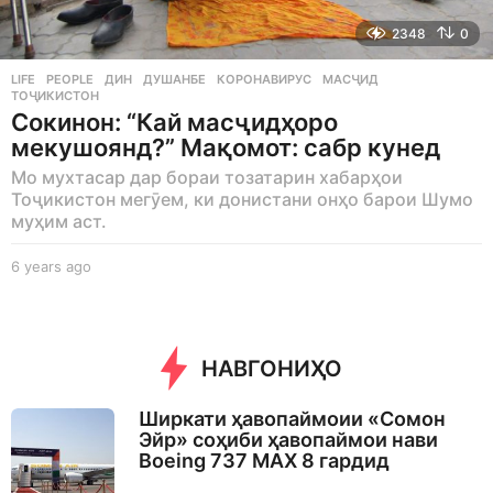
2348
0
LIFE
,
PEOPLE
ДИН
,
ДУШАНБЕ
,
КОРОНАВИРУС
,
МАСҶИД
,
ТОҶИКИСТОН
Сокинон: “Кай масҷидҳоро
мекушоянд?” Мақомот: сабр кунед
Мо мухтасар дар бораи тозатарин хабарҳои
Тоҷикистон мегӯем, ки донистани онҳо барои Шумо
муҳим аст.
6 years ago
6
y
e
a
r
НАВГОНИҲО
s
a
g
Ширкати ҳавопаймоии «Сомон
o
Эйр» соҳиби ҳавопаймои нави
Boeing 737 MAX 8 гардид