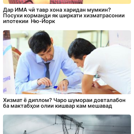
Дар ИМА чӣ тавр хона харидан мумкин?
Посухи корманди як ширкати хизматрасонии
ипотекии Ню-Йорк
Хизмат ё диплом? Чаро шумораи довталабон
ба мактабҳои олии кишвар кам мешавад