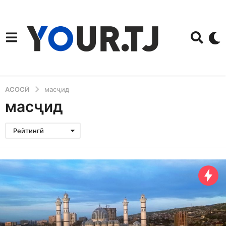
АСОСӢ
масҷид
масҷид
Рейтингӣ