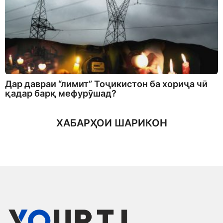
Дар давраи “лимит” Тоҷикистон ба хориҷа чӣ
қадар барқ мефурӯшад?
ХАБАРҲОИ ШАРИКОН