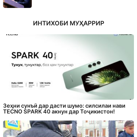
ИНТИХОБИ МУҲАРРИР
Зеҳни сунъӣ дар дасти шумо: силсилаи нави
TECNO SPARK 40 акнун дар Тоҷикистон!