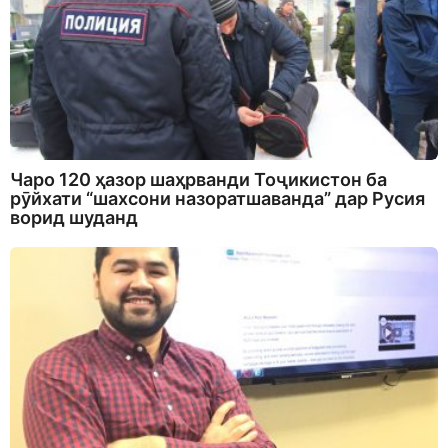
Чаро 120 ҳазор шаҳрванди Тоҷикистон ба
рӯйхати “шахсони назоратшаванда” дар Русия
ворид шуданд