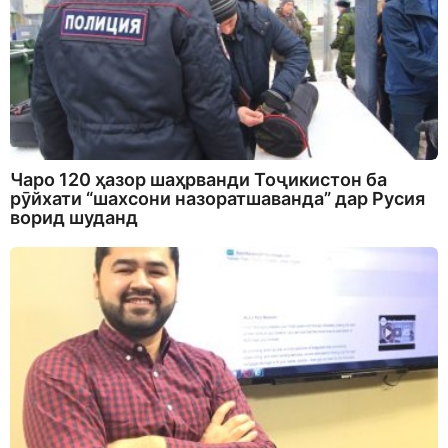
Чаро 120 ҳазор шаҳрванди Тоҷикистон ба
рӯйхати “шахсони назоратшаванда” дар Русия
ворид шуданд