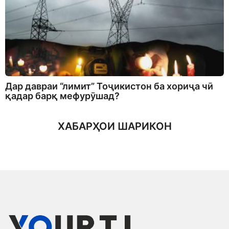
Дар давраи “лимит” Тоҷикистон ба хориҷа чӣ
қадар барқ мефурӯшад?
ХАБАРҲОИ ШАРИКОН