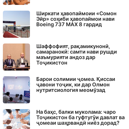
Ширкати ҳавопаймоии «Сомон
Эйр» соҳиби ҳавопаймои нави
Boeing 737 MAX 8 гардид
Шаффофият, рақамикунонӣ,
самаранокӣ: самти нави рушди
маъмурияти андоз дар
Тоҷикистон
Барои солимии ҷомеа. Қиссаи
ҷавони тоҷик, ки дар Олмон
нутритсиология меомӯзад
На баҳс, балки муколама: чаро
Тоҷикистон ба гуфтугӯи давлат ва
ҷомеаи шаҳрвандӣ ниёз дорад?