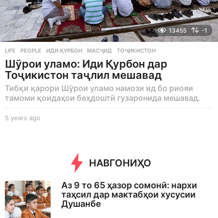
13455
-1
LIFE
,
PEOPLE
ИДИ ҚУРБОН
,
МАСҶИД
,
ТОҶИКИСТОН
Шӯрои уламо: Иди Қурбон дар
Тоҷикистон таҷлил мешавад
Тибқи қарори Шӯрои уламо намози ид бо риояи
тамоми қоидаҳои беҳдоштӣ гузаронида мешавад.
5 years ago
5
y
e
a
r
НАВГОНИҲО
s
a
g
Аз 9 то 65 ҳазор сомонӣ: нархи
o
таҳсил дар мактабҳои хусусии
Душанбе