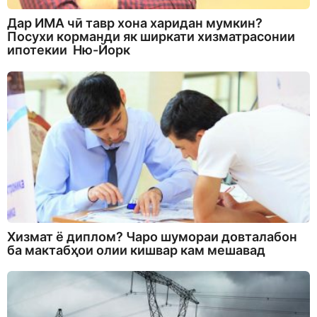
Дар ИМА чӣ тавр хона харидан мумкин?
Посухи корманди як ширкати хизматрасонии
ипотекии Ню-Йорк
Хизмат ё диплом? Чаро шумораи довталабон
ба мактабҳои олии кишвар кам мешавад