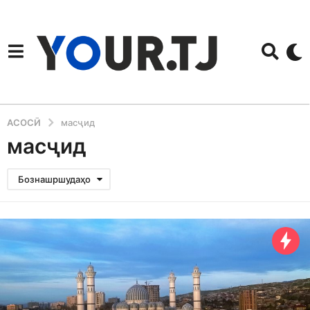
АСОСӢ
масҷид
масҷид
Бознашршудаҳо