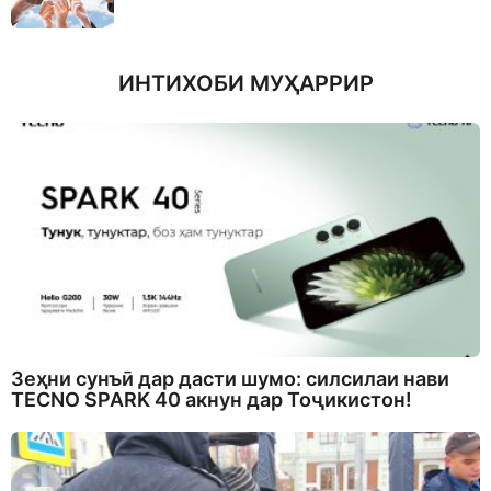
ИНТИХОБИ МУҲАРРИР
Зеҳни сунъӣ дар дасти шумо: силсилаи нави
TECNO SPARK 40 акнун дар Тоҷикистон!