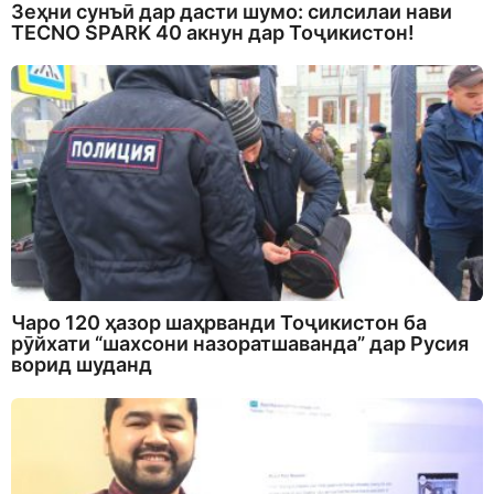
Зеҳни сунъӣ дар дасти шумо: силсилаи нави
TECNO SPARK 40 акнун дар Тоҷикистон!
Чаро 120 ҳазор шаҳрванди Тоҷикистон ба
рӯйхати “шахсони назоратшаванда” дар Русия
ворид шуданд