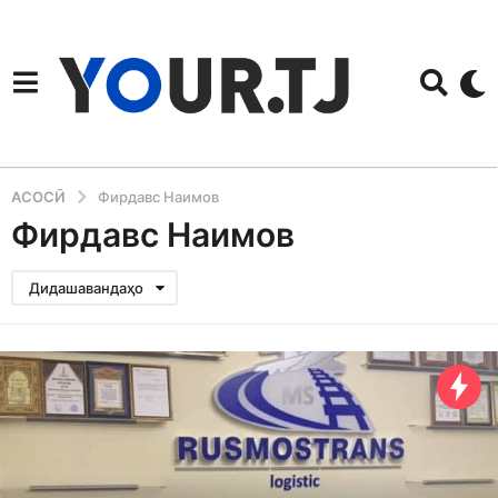
АСОСӢ
Фирдавс Наимов
Фирдавс Наимов
Дидашавандаҳо