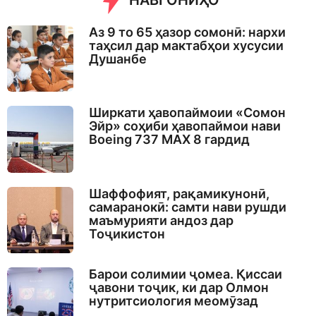
НАВГОНИҲО
Аз 9 то 65 ҳазор сомонӣ: нархи
таҳсил дар мактабҳои хусусии
Душанбе
Ширкати ҳавопаймоии «Сомон
Эйр» соҳиби ҳавопаймои нави
Boeing 737 MAX 8 гардид
Шаффофият, рақамикунонӣ,
самаранокӣ: самти нави рушди
маъмурияти андоз дар
Тоҷикистон
Барои солимии ҷомеа. Қиссаи
ҷавони тоҷик, ки дар Олмон
нутритсиология меомӯзад