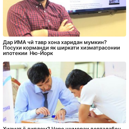
Дар ИМА чӣ тавр хона харидан мумкин?
Посухи корманди як ширкати хизматрасонии
ипотекии Ню-Йорк
Хизмат ё диплом? Чаро шумораи довталабон