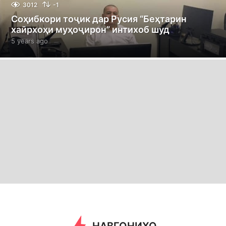
3012
-1
Соҳибкори тоҷик дар Русия “Беҳтарин
хайрхоҳи муҳоҷирон” интихоб шуд
5 years ago
5
y
e
a
r
s
a
g
o