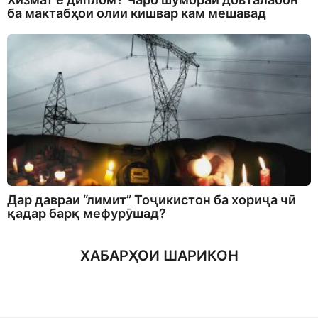
ба мактабҳои олии кишвар кам мешавад
Дар давраи “лимит” Тоҷикистон ба хориҷа чӣ
қадар барқ мефурӯшад?
ХАБАРҲОИ ШАРИКОН