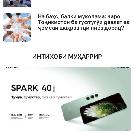
На баҳс, балки муколама: чаро
Тоҷикистон ба гуфтугӯи давлат ва
ҷомеаи шаҳрвандӣ ниёз дорад?
ИНТИХОБИ МУҲАРРИР