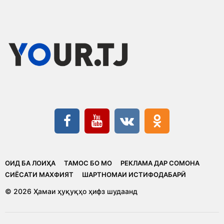
ОИД БА ЛОИҲА
ТАМОС БО МО
РЕКЛАМА ДАР СОМОНА
CИЁСАТИ МАХФИЯТ
ШАРТНОМАИ ИСТИФОДАБАРӢ
© 2026 Ҳамаи ҳуқуқҳо ҳифз шудаанд