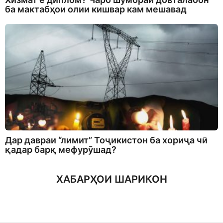
ба мактабҳои олии кишвар кам мешавад
Дар давраи “лимит” Тоҷикистон ба хориҷа чӣ
қадар барқ мефурӯшад?
ХАБАРҲОИ ШАРИКОН