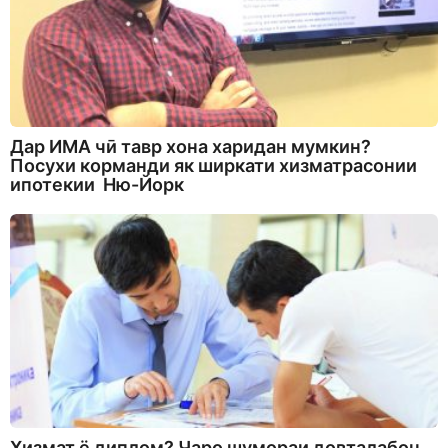
Дар ИМА чӣ тавр хона харидан мумкин?
Посухи корманди як ширкати хизматрасонии
ипотекии Ню-Йорк
Хизмат ё диплом? Чаро шумораи довталабон