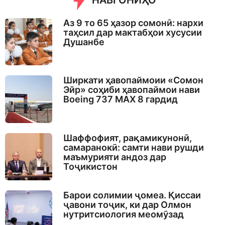
НАВГОНИҲО
Аз 9 то 65 ҳазор сомонӣ: нархи
таҳсил дар мактабҳои хусусии
Душанбе
Ширкати ҳавопаймоии «Сомон
Эйр» соҳиби ҳавопаймои нави
Boeing 737 MAX 8 гардид
Шаффофият, рақамикунонӣ,
самаранокӣ: самти нави рушди
маъмурияти андоз дар
Тоҷикистон
Барои солимии ҷомеа. Қиссаи
ҷавони тоҷик, ки дар Олмон
нутритсиология меомӯзад