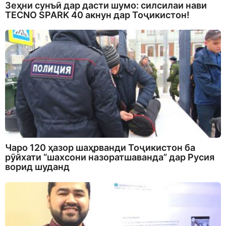
Зеҳни сунъӣ дар дасти шумо: силсилаи нави
TECNO SPARK 40 акнун дар Тоҷикистон!
Чаро 120 ҳазор шаҳрванди Тоҷикистон ба
рӯйхати “шахсони назоратшаванда” дар Русия
ворид шуданд