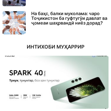
На баҳс, балки муколама: чаро
Тоҷикистон ба гуфтугӯи давлат ва
ҷомеаи шаҳрвандӣ ниёз дорад?
ИНТИХОБИ МУҲАРРИР