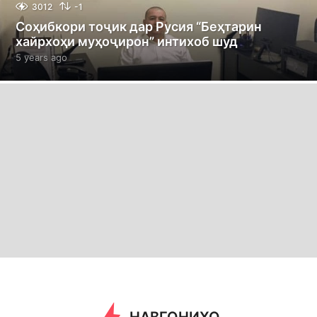
3012
-1
Соҳибкори тоҷик дар Русия “Беҳтарин
хайрхоҳи муҳоҷирон” интихоб шуд
5 years ago
5
y
e
a
r
s
a
g
o