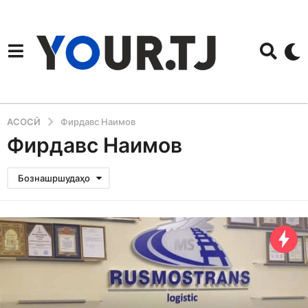
АСОСӢ
Фирдавс Наимов
Фирдавс Наимов
Бознашршудаҳо