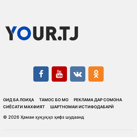
ОИД БА ЛОИҲА
ТАМОС БО МО
РЕКЛАМА ДАР СОМОНА
CИЁСАТИ МАХФИЯТ
ШАРТНОМАИ ИСТИФОДАБАРӢ
© 2026 Ҳамаи ҳуқуқҳо ҳифз шудаанд