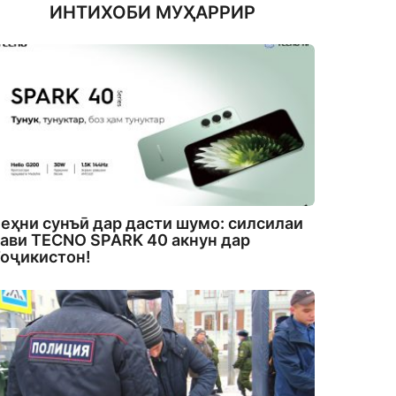
ИНТИХОБИ МУҲАРРИР
еҳни сунъӣ дар дасти шумо: силсилаи
ави TECNO SPARK 40 акнун дар
оҷикистон!