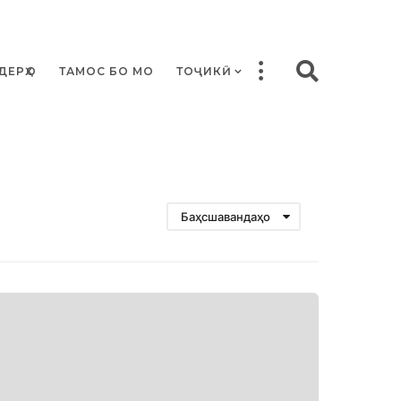
ДЕРҲО
ТАМОС БО МО
ТОҶИКӢ
Баҳсшавандаҳо