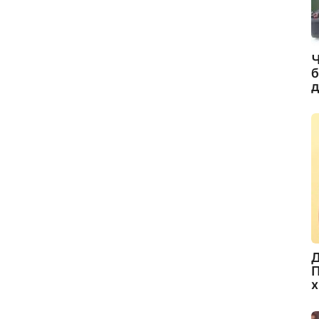
Ч
б
д
Д
П
х