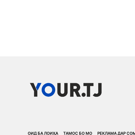
ОИД БА ЛОИҲА
ТАМОС БО МО
РЕКЛАМА ДАР СО