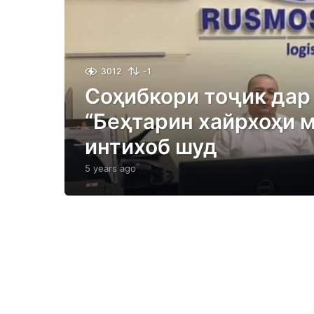
3012
-1
Соҳибкори тоҷик дар
“Беҳтарин хайрхоҳи 
интихоб шуд
5 years ago
5
y
e
a
r
s
a
g
o