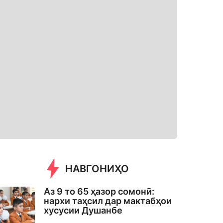
НАВГОНИҲО
Аз 9 то 65 ҳазор сомонӣ:
нархи таҳсил дар мактабҳои
хусусии Душанбе