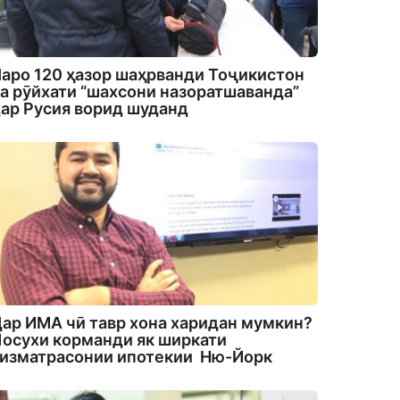
аро 120 ҳазор шаҳрванди Тоҷикистон
а рӯйхати “шахсони назоратшаванда”
ар Русия ворид шуданд
ар ИМА чӣ тавр хона харидан мумкин?
осухи корманди як ширкати
изматрасонии ипотекии Ню-Йорк