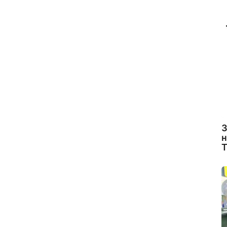
З
н
Т