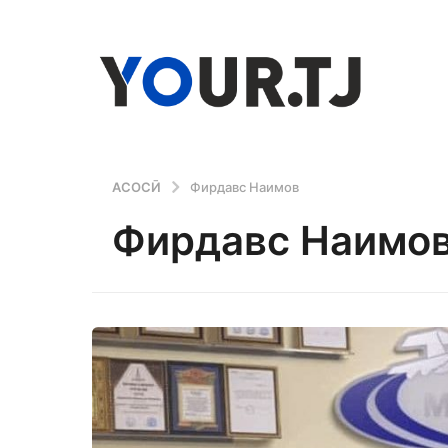
АСОСӢ
Фирдавс Наимов
Фирдавс Наимо