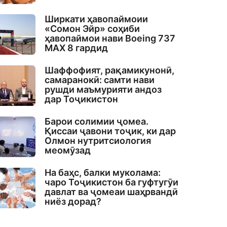
Ширкати ҳавопаймоии
«Сомон Эйр» соҳиби
ҳавопаймои нави Boeing 737
MAX 8 гардид
Шаффофият, рақамикунонӣ,
самаранокӣ: самти нави
рушди маъмурияти андоз
дар Тоҷикистон
Барои солимии ҷомеа.
Қиссаи ҷавони тоҷик, ки дар
Олмон нутритсиология
меомӯзад
На баҳс, балки муколама:
чаро Тоҷикистон ба гуфтугӯи
давлат ва ҷомеаи шаҳрвандӣ
ниёз дорад?