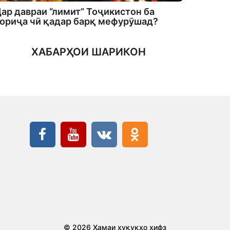
ар давраи “лимит” Тоҷикистон ба
ориҷа чӣ қадар барқ мефурӯшад?
ХАБАРҲОИ ШАРИКОН
© 2026 Ҳамаи ҳуқуқҳо ҳифз