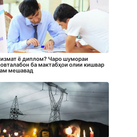
измат ё диплом? Чаро шумораи
овталабон ба мактабҳои олии кишвар
кам мешавад