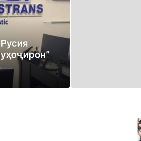
 Русия
муҳоҷирон”