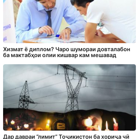
Хизмат ё диплом? Чаро шумораи довталабон
ба мактабҳои олии кишвар кам мешавад
Дар давраи “лимит” Тоҷикистон ба хориҷа чӣ