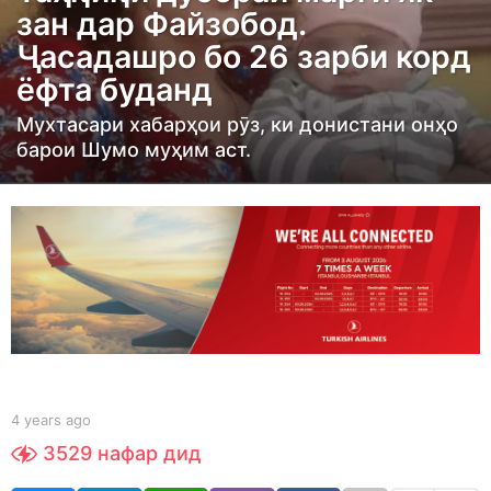
зан дар Файзобод.
r
Ҷасадашро бо 26 зарби корд
s
ёфта буданд
a
g
Мухтасари хабарҳои рӯз, ки донистани онҳо
o
барои Шумо муҳим аст.
4
y
e
a
r
s
a
g
o
b
4 years ago
4
y
y
3529
нафар дид
t
e
a
a