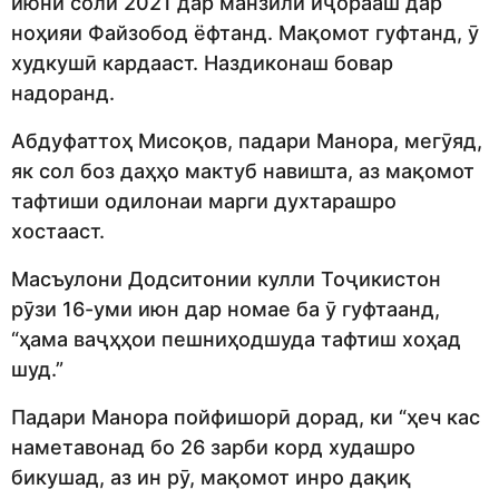
июни соли 2021 дар манзили иҷорааш дар
ноҳияи Файзобод ёфтанд. Мақомот гуфтанд, ӯ
худкушӣ кардааст. Наздиконаш бовар
надоранд.
Абдуфаттоҳ Мисоқов, падари Манора, мегӯяд,
як сол боз даҳҳо мактуб навишта, аз мақомот
тафтиши одилонаи марги духтарашро
хостааст.
Масъулони Додситонии кулли Тоҷикистон
рӯзи 16-уми июн дар номае ба ӯ гуфтаанд,
“ҳама ваҷҳҳои пешниҳодшуда тафтиш хоҳад
шуд.”
Падари Манора пойфишорӣ дорад, ки “ҳеч кас
наметавонад бо 26 зарби корд худашро
бикушад, аз ин рӯ, мақомот инро дақиқ