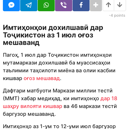
j
r
e
s
d
a
-4
points
i
g
t
o
Имтиҳонҳои дохилшавӣ дар
o
Тоҷикистон аз 1 июл оғоз
r
мешаванд
Пагоҳ, 1 июл дар Тоҷикистон имтиҳонҳои
мутамаркази дохилшавӣ ба муассисаҳои
таълимии таҳсилоти миёна ва олии касбии
кишвар
оғоз мешавад
.
Дафтари матбуоти Маркази миллии тестӣ
(ММТ) хабар медиҳад, ки имтиҳонҳо
дар 18
шаҳру вилояти кишвар
ва 46 маркази тестӣ
баргузор мешаванд.
Имтиҳонҳо аз 1-ум то 12-уми июл баргузор