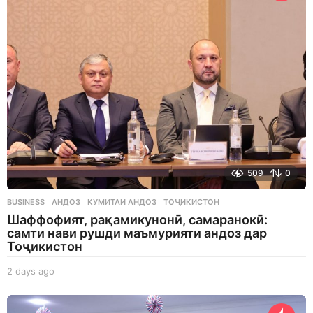
a
g
o
509
0
BUSINESS
АНДОЗ
,
КУМИТАИ АНДОЗ
,
ТОҶИКИСТОН
Шаффофият, рақамикунонӣ, самаранокӣ:
самти нави рушди маъмурияти андоз дар
Тоҷикистон
2 days ago
2
d
a
y