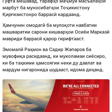
Гуфта мешавад, тарафҳо маҷмӯи масъалаҳои
марбут ба муносибатҳои Тоҷикистону
Қирғизистонро баррасӣ кардаанд.
Ҳамчунин омодагӣ ба мулоқоти навбатии
машваратии сарони кишварҳои Осиёи Марказӣ
мавриди баррасӣ қарор гирифтааст.
Эмомалӣ Раҳмон ва Садир Жапаров ба
мувофиқа расидаанд, ки муколамаи сиёсиро,
ки ба таҳкими ҳамсоягии неки ду давлат ва
мардум нигаронида шудааст, идома диҳанд.