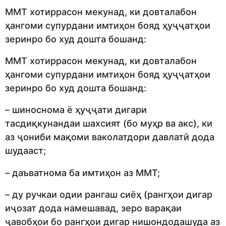
ММТ хотиррасон мекунад, ки довталабон
ҳангоми супурдани имтиҳон бояд ҳуҷҷатҳои
зеринро бо худ дошта бошанд:
ММТ хотиррасон мекунад, ки довталабон
ҳангоми супурдани имтиҳон бояд ҳуҷҷатҳои
зеринро бо худ дошта бошанд:
– шиноснома ё ҳуҷҷати дигари
тасдиқкунандаи шахсият (бо муҳр ва акс), ки
аз ҷониби мақоми ваколатдори давлатӣ дода
шудааст;
– даъватнома ба имтиҳон аз ММТ;
– ду ручкаи одии рангаш сиёҳ (рангҳои дигар
иҷозат дода намешавад, зеро варақаи
ҷавобҳои бо рангҳои дигар нишондодашуда аз