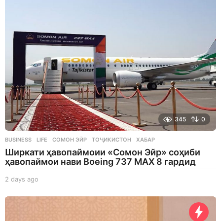
g
o
345
0
BUSINESS
,
LIFE
СОМОН ЭЙР
,
ТОҶИКИСТОН
,
ХАБАР
Ширкати ҳавопаймоии «Сомон Эйр» соҳиби
ҳавопаймои нави Boeing 737 MAX 8 гардид
2 days ago
2
d
a
y
s