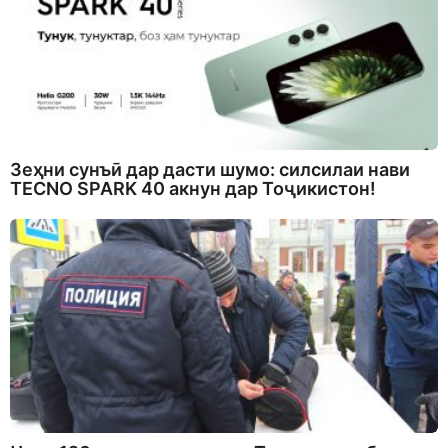
Зеҳни сунъӣ дар дасти шумо: силсилаи нави
TECNO SPARK 40 акнун дар Тоҷикистон!