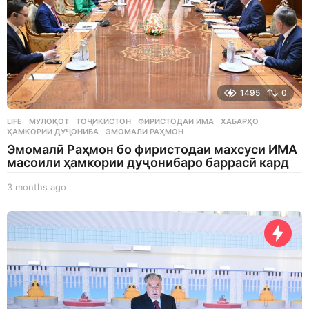
1495
0
LIFE
МУЛОҚОТ
,
ТОҶИКИСТОН
,
ФИРИСТОДАИ ИМА
,
ХАБАРҲО
,
ҲАМКОРИИ ДУҶОНИБА
,
ЭМОМАЛӢ РАҲМОН
Эмомалӣ Раҳмон бо фиристодаи махсуси ИМА
масоили ҳамкории дуҷонибаро баррасӣ кард
3 months ago
3
m
o
n
t
h
s
a
g
o