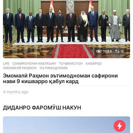
o
1084
0
LIFE
САФИРОНОНИ НАВТАЪИН
,
ТОҶИКИСТОН
,
ХАБАРҲО
,
ЭМОМАЛӢ РАҲМОН
,
ЭЪТИМОДНОМА
Эмомалӣ Раҳмон эътимодномаи сафирони
нави 9 кишварро қабул кард
4 months ago
4
m
o
ДИДАНРО ФАРОМӮШ НАКУН
n
t
h
s
a