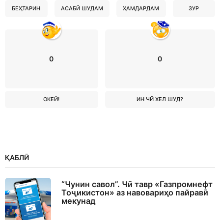
БЕҲТАРИН
АСАБӢ ШУДАМ
ҲАМДАРДАМ
ЗУР
0
0
ОКЕЙ!
ИН ЧӢ ХЕЛ ШУД?
ҚАБЛӢ
“Чунин савол”. Чӣ тавр «Газпромнефт
Тоҷикистон» аз навовариҳо пайравӣ
мекунад