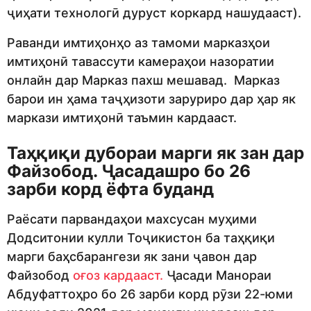
ҷиҳати технологӣ дуруст коркард нашудааст).
Раванди имтиҳонҳо аз тамоми марказҳои
имтиҳонӣ тавассути камераҳои назоратии
онлайн дар Марказ пахш мешавад. Марказ
барои ин ҳама таҷҳизоти заруриро дар ҳар як
маркази имтиҳонӣ таъмин кардааст.
Та
ҳқиқи дубораи марги як зан дар
Файзобод. Ҷасадашро бо 26
зарби корд ёфта буданд
Раёсати парвандаҳои махсусан муҳими
Додситонии кулли Тоҷикистон ба таҳқиқи
марги баҳсбарангези як зани ҷавон дар
Файзобод
оғоз кардааст.
Ҷасади Манораи
Абдуфаттоҳро бо 26 зарби корд рӯзи 22-юми