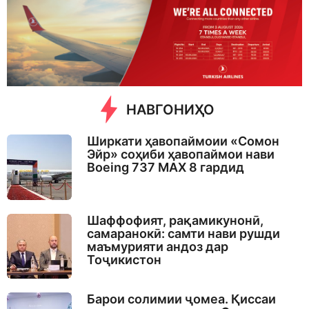
e
k
a
g
o
НАВГОНИҲО
Ширкати ҳавопаймоии «Сомон
Эйр» соҳиби ҳавопаймои нави
Boeing 737 MAX 8 гардид
Шаффофият, рақамикунонӣ,
самаранокӣ: самти нави рушди
маъмурияти андоз дар
Тоҷикистон
Барои солимии ҷомеа. Қиссаи