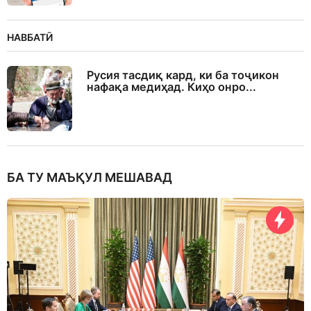
НАВБАТӢ
Русия тасдиқ кард, ки ба тоҷикон
нафақа медиҳад. Киҳо онро...
БА ТУ МАЪҚУЛ МЕШАВАД