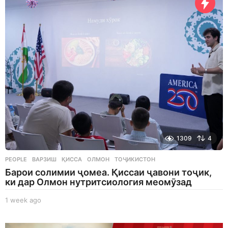
s
a
g
o
1309
4
PEOPLE
ВАРЗИШ
,
ҚИССА
,
ОЛМОН
,
ТОҶИКИСТОН
Барои солимии ҷомеа. Қиссаи ҷавони тоҷик,
ки дар Олмон нутритсиология меомӯзад
1 week ago
1
w
e