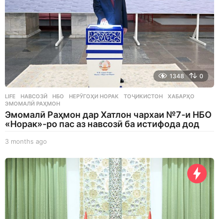
1348
0
LIFE
НАВСОЗӢ
,
НБО
,
НЕРӮГОҲИ НОРАК
,
ТОҶИКИСТОН
,
ХАБАРҲО
,
ЭМОМАЛӢ РАҲМОН
Эмомалӣ Раҳмон дар Хатлон чархаи №7-и НБО
«Норак»-ро пас аз навсозӣ ба истифода дод
3 months ago
3
m
o
n
t
h
s
a
g