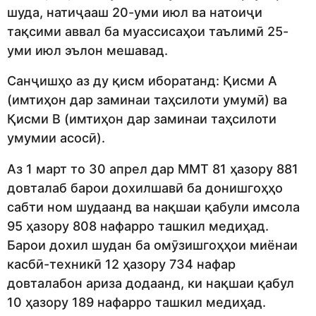
шуда, натиҷааш 20-уми июл ва натоиҷи
тақсими аввал ба муассисаҳои таълимӣ 25-
уми июл эълон мешавад.
Санҷишҳо аз ду қисм иборатанд: Қисми А
(имтиҳон дар заминаи таҳсилоти умумӣ) ва
Қисми В (имтиҳон дар заминаи таҳсилоти
умумии асосӣ).
Аз 1 март то 30 апрел дар ММТ 81 ҳазору 881
довталаб барои дохилшавӣ ба донишгоҳҳо
сабти ном шудаанд ва нақшаи қабули имсола
95 ҳазору 808 нафарро ташкил медиҳад.
Барои дохил шудан ба омӯзишгоҳҳои миёнаи
касбӣ-техникӣ 12 ҳазору 734 нафар
довталабон ариза додаанд, ки нақшаи қабул
10 ҳазору 189 нафарро ташкил медиҳад.