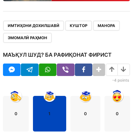
,
,
,
ИМТИҲОНИ ДОХИЛШАВӢ
КУШТОР
МАНОРА
ЭМОМАЛӢ РАҲМОН
МАЪҚУЛ ШУД? БА РАФИҚОНАТ ФИРИСТ
-4
points
0
1
0
0