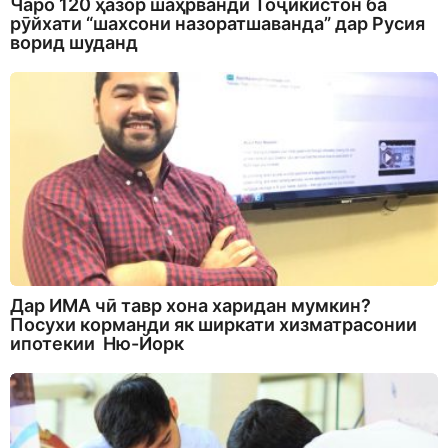
Чаро 120 ҳазор шаҳрванди Тоҷикистон ба
рӯйхати “шахсони назоратшаванда” дар Русия
ворид шуданд
Дар ИМА чӣ тавр хона харидан мумкин?
Посухи корманди як ширкати хизматрасонии
ипотекии Ню-Йорк