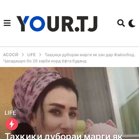
АСОСӢ
LIFE
Таҳқиқи дубораи марги як зан дар Файзобод.
Ҷасадашро бо 26 зарби корд ёфта буданд
4
LIFE
y
e
Таҳқиқи дубораи марги як
a