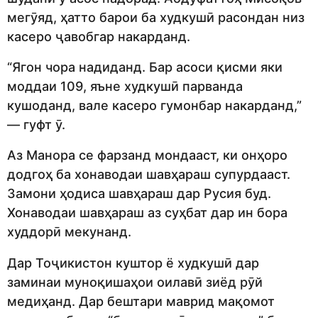
мегӯяд, ҳатто барои ба худкушӣ расондан низ
касеро ҷавобгар накарданд.
“Ягон чора надиданд. Бар асоси қисми яки
моддаи 109, яъне худкушӣ парванда
кушоданд, вале касеро гумонбар накарданд,”
— гуфт ӯ.
Аз Манора се фарзанд мондааст, ки онҳоро
додгоҳ ба хонаводаи шавҳараш супурдааст.
Замони ҳодиса шавҳараш дар Русия буд.
Хонаводаи шавҳараш аз суҳбат дар ин бора
худдорӣ мекунанд.
Дар Тоҷикистон куштор ё худкушӣ дар
заминаи муноқишаҳои оилавӣ зиёд рӯй
медиҳанд. Дар бештари маврид мақомот