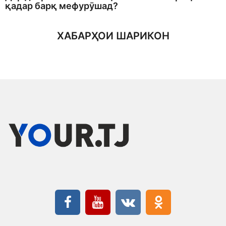
қадар барқ мефурӯшад?
ХАБАРҲОИ ШАРИКОН