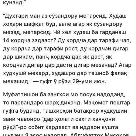
кунанд.”
“Духтари ман аз сӯзандору метарсид. Худаш
хоҳари шафқат буд, вале агар як сӯзандору
мезад, метарсид. Чӣ хел худаш ба гарданаш
14 кордча задааст? Ду кордча дар тарафи чап,
ду кордча дар тарафи рост, ду кордчаи дигар
дар шикам, панҷ кордча дар як даст, як
кордчаи дигар дар дасти дигар мезанад? Агар
худкушӣ мекард, худашро дар ташноб фалақ
мекашид,” — гуфт ӯ рӯзи 29-уми июн.
Муфаттишон ба зангҳои мо посух надоданд,
то парвандаро шарҳ диҳанд. Мақомот пештар
гуфта буданд, ташхисҳои батакрор худкушии
зани ҷавонро “дар ҳолати сахти ҳаяҷони
рӯҳӣ”-ро собит кардааст ва иддаои кушта
шудани ӯ асос надорад. Абдуфаттоҳ Мисоқов