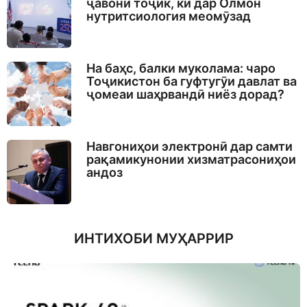
ҷавони тоҷик, ки дар Олмон
нутритсиология меомӯзад
На баҳс, балки муколама: чаро
Тоҷикистон ба гуфтугӯи давлат ва
ҷомеаи шаҳрвандӣ ниёз дорад?
Навгониҳои электронӣ дар самти
рақамикунонии хизматрасониҳои
андоз
ИНТИХОБИ МУҲАРРИР