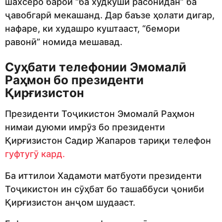
шахсеро барои “ба худкушӣ расонидан” ба
ҷавобгарӣ мекашанд. Дар баъзе ҳолати дигар,
нафаре, ки худашро куштааст, “бемори
равонӣ” номида мешавад.
Суҳбати телефонии Эмомалӣ
Раҳмон бо президенти
Қирғизистон
Президенти Тоҷикистон Эмомалӣ Раҳмон
нимаи дуюми имрӯз бо президенти
Қирғизистон Садир Жапаров тариқи телефон
гуфтугӯ кард.
Ба иттилои Хадамоти матбуоти президенти
Тоҷикистон ин сӯҳбат бо ташаббуси ҷониби
Қирғизистон анҷом шудааст.