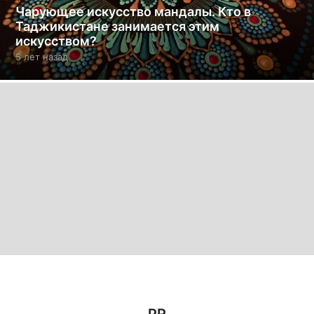
Чарующее искусство мандалы. Кто в
Таджикистане занимается этим
искусством?
5 лет назад
5
л
е
т
н
а
з
а
д