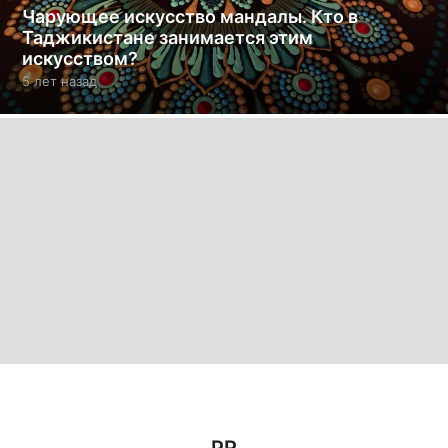
Чарующее искусство мандалы. Кто в
Таджикистане занимается этим
искусством?
5 лет назад
5
л
е
т
н
а
з
а
д