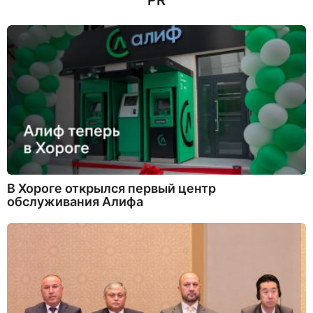
PR
а
д
В Хороге открылся первый центр
обслуживания Алифа