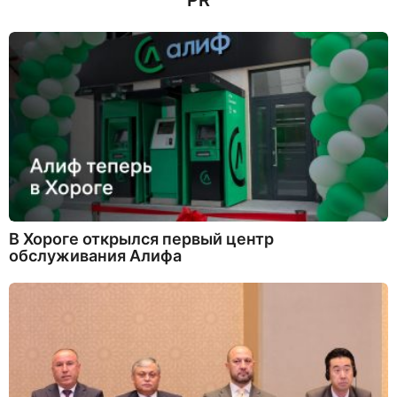
PR
а
д
В Хороге открылся первый центр
обслуживания Алифа