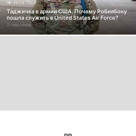
29113
4
Таджичка в армии США. Почему Робиябону
пошла служить в United States Air Force?
3 года назад
3
г
о
д
а
н
а
з
а
д