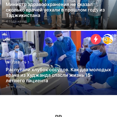
Министр здравоохранения не сказал
сколько врачей уехали в прошлом году из
Таджикистана
4 года назад
4
г
о
д
а
н
а
з
а
7288
1
д
Распутали клубок сосудов. Как два молодых
врача из Худжанда спасли жизнь 15-
летнего пациента
5 лет назад
5
л
е
т
н
а
з