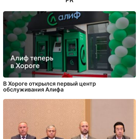
PR
а
д
В Хороге открылся первый центр
обслуживания Алифа