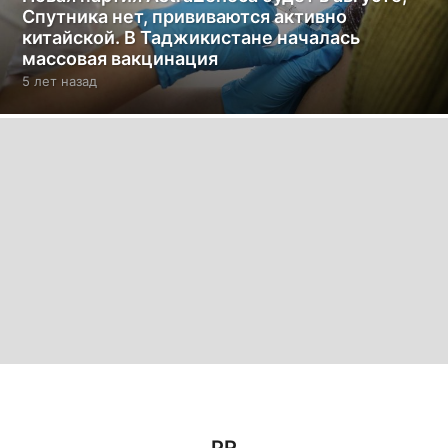
Спутника нет, прививаются активно
китайской. В Таджикистане началась
массовая вакцинация
5 лет назад
5
л
е
т
н
а
з
а
д