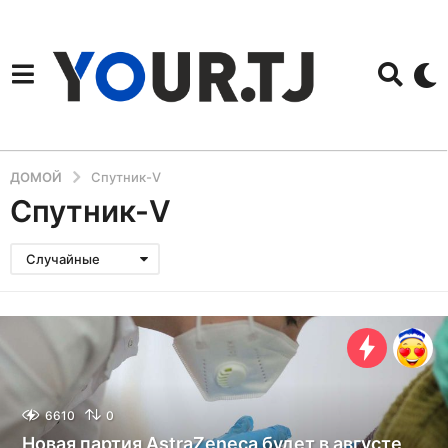
ДОМОЙ
Спутник-V
Спутник-V
Случайные
6610
0
Новая партия AstraZeneca будет в августе,