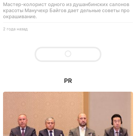
Мастер-колорист одного из душанбинских салонов
красоты Манучехр Байгов дает дельные советы про
окрашивание.
2 года назад
2
г
о
д
а
н
а
з
а
д
5726
0