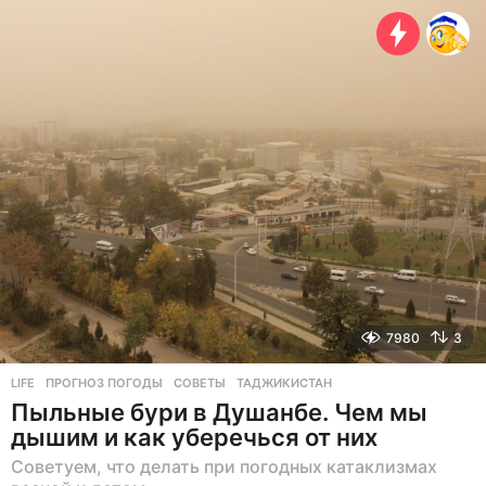
о
д
а
н
а
з
а
д
7980
3
LIFE
ПРОГНОЗ ПОГОДЫ
,
СОВЕТЫ
,
ТАДЖИКИСТАН
Пыльные бури в Душанбе. Чем мы
дышим и как уберечься от них
Советуем, что делать при погодных катаклизмах