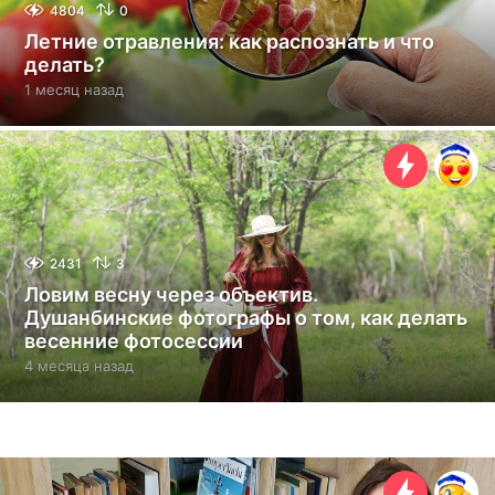
4804
0
Летние отравления: как распознать и что
делать?
1 месяц назад
1
м
е
с
я
ц
н
а
з
2431
3
а
Ловим весну через объектив.
д
Душанбинские фотографы о том, как делать
весенние фотосессии
4 месяца назад
4
м
е
с
я
ц
а