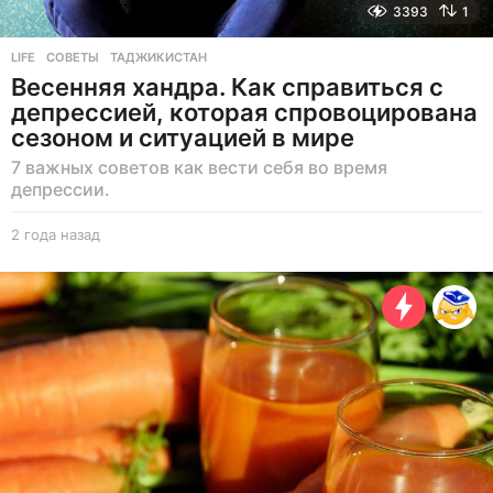
3393
1
LIFE
СОВЕТЫ
,
ТАДЖИКИСТАН
Весенняя хандра. Как справиться с
депрессией, которая спровоцирована
сезоном и ситуацией в мире
7 важных советов как вести себя во время
депрессии.
2 года назад
2
г
о
д
а
н
а
з
а
д