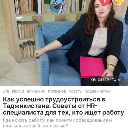
н
а
з
а
д
34599
41
LIFE
,
PEOPLE
ВАКАНСИИ
,
ПОЛЕЗНОЕ
,
СОВЕТЫ
,
ТАДЖИКИСТАН
Как успешно трудоустроиться в
Таджикистане. Советы от HR-
специалиста для тех, кто ищет работу
Где искать работу, как пройти собеседование и
влиться в новый коллектив?