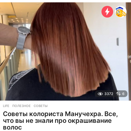
е
с
я
ц
е
в
н
а
з
а
д
3372
6
LIFE
ПОЛЕЗНОЕ
,
СОВЕТЫ
Советы колориста Манучехра. Все,
что вы не знали про окрашивание
волос