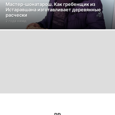
Мастер-шонатарош. Как гребенщик из
Истаравшана изготавливает деревянные
расчески
2 года назад
2
г
о
д
а
н
а
з
а
д