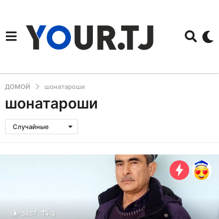
ДОМОЙ
шонатароши
шонатароши
Случайные
5667
3