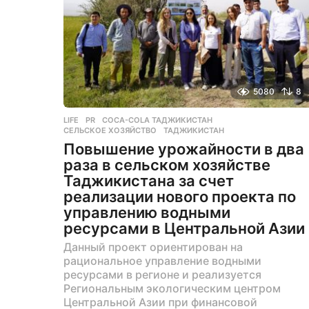
д
5080
8
LIFE
,
PR
COCA-COLA ТАДЖИКИСТАН
,
СЕЛЬСКОЕ ХОЗЯЙСТВО
,
ТАДЖИКИСТАН
Повышение урожайности в два
раза в сельском хозяйстве
Таджикистана за счет
реализации нового проекта по
управлению водными
ресурсами в Центральной Азии
Данный проект ориентирован на
рациональное управление водными
ресурсами в регионе и реализуется
Региональным экологическим центром
Центральной Азии при финансовой