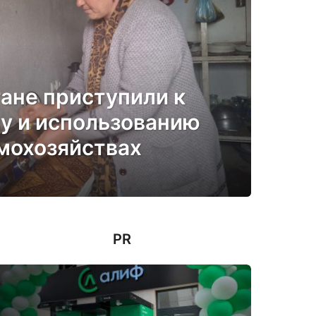
ане приступили к
у и использованию
омохозяйствах
PR