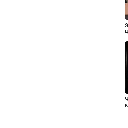
Э
ц
Ч
к