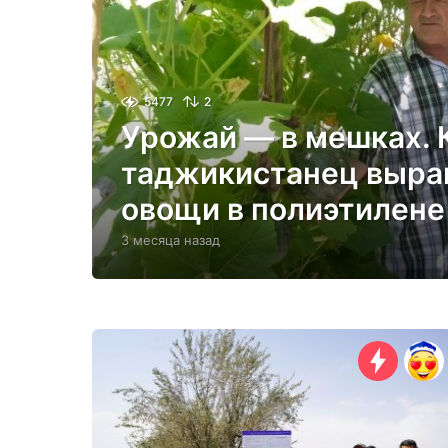
5477
2
Урожай — в мешках. 
таджикистанец выр
овощи в полиэтилене
3 месяца назад
3
м
е
с
я
ц
а
н
а
з
а