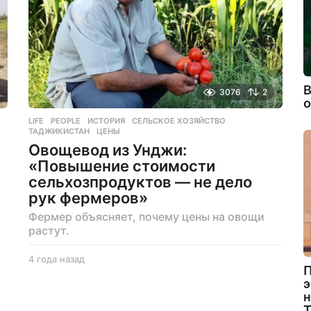
В
3076
2
LIFE
,
PEOPLE
ИСТОРИЯ
,
СЕЛЬСКОЕ ХОЗЯЙСТВО
,
ТАДЖИКИСТАН
,
ЦЕНЫ
Овощевод из Унджи:
«Повышение стоимости
сельхозпродуктов — не дело
рук фермеров»
Фермер объясняет, почему цены на овощи
растут.
4 года назад
4
П
г
э
о
н
д