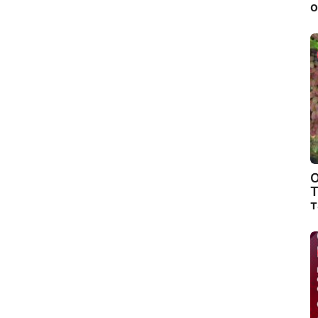
о
О
Т
т