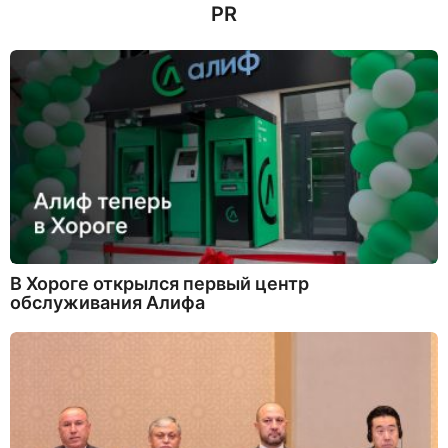
PR
а
з
а
д
В Хороге открылся первый центр
обслуживания Алифа