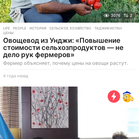
3076
2
LIFE
,
PEOPLE
ИСТОРИЯ
,
СЕЛЬСКОЕ ХОЗЯЙСТВО
,
ТАДЖИКИСТАН
,
ЦЕНЫ
Овощевод из Унджи: «Повышение
стоимости сельхозпродуктов — не
дело рук фермеров»
Фермер объясняет, почему цены на овощи растут.
4 года назад
4
г
о
д
а
н
а
з
а
д