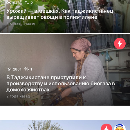
5478
2
Урожай — в мешках. Как таджикистанец
выращивает овощи в полиэтилене
3 месяца назад
3
м
е
с
я
ц
а
н
а
2801
1
з
В Таджикистане приступили к
а
производству и использованию биогаза в
д
домохозяйствах
2 года назад
2
г
о
д
а
н
а