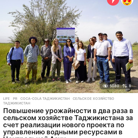
з
а
д
5080
8
LIFE
,
PR
COCA-COLA ТАДЖИКИСТАН
,
СЕЛЬСКОЕ ХОЗЯЙСТВО
,
ТАДЖИКИСТАН
Повышение урожайности в два раза в
сельском хозяйстве Таджикистана за
счет реализации нового проекта по
управлению водными ресурсами в