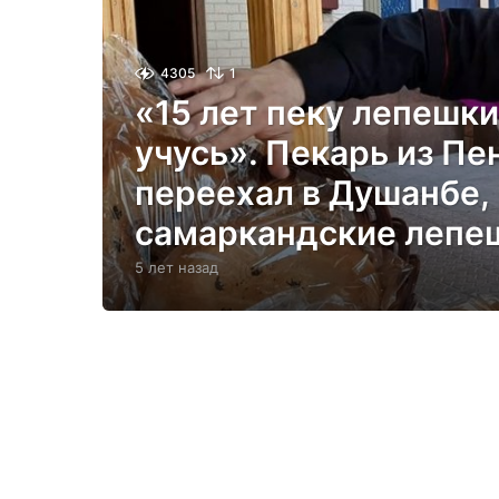
4305
1
«15 лет пеку лепешки
учусь». Пекарь из П
переехал в Душанбе,
самаркандские лепе
5 лет назад
5
л
е
т
н
а
з
а
д