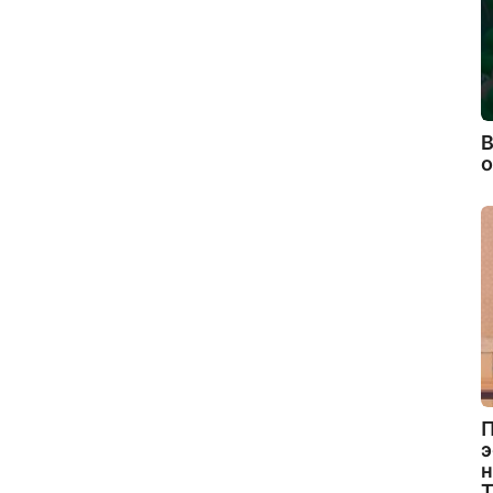
В
П
э
н