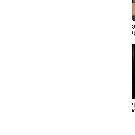
Э
ц
Ч
к