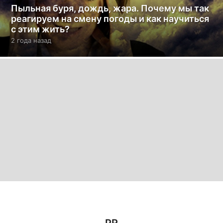
Пыльная буря, дождь, жара. Почему мы так
реагируем на смену погоды и как научиться
с этим жить?
2 года назад
2
г
о
д
а
н
а
з
а
д