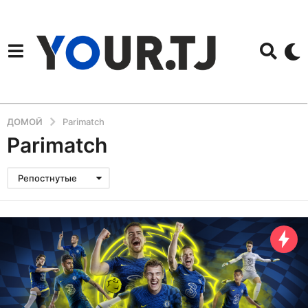
ДОМОЙ
Parimatch
Parimatch
Репостнутые