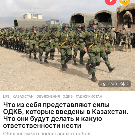
з
а
д
3519
2
LIFE
КАЗАХСТАН
,
ОБЪЯСНЕНИЯ
,
ОДКБ
,
ТАДЖИКИСТАН
Что из себя представляют силы
ОДКБ, которые введены в Казахстан.
Что они будут делать и какую
ответственности нести
Объясняем что представляют собой