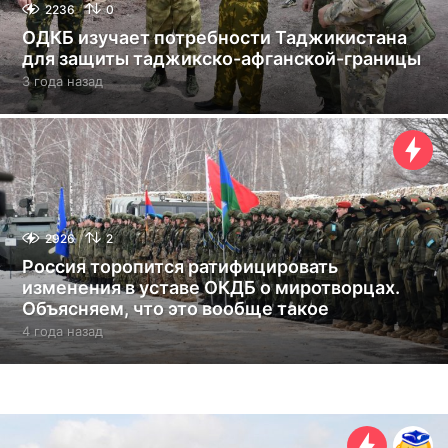
2236
0
ОДКБ изучает потребности Таджикистана
для защиты таджикско-афганской-границы
3 года назад
3
г
о
д
а
н
а
з
а
2926
2
д
Россия торопится ратифицировать
изменения в уставе ОКДБ о миротворцах.
Объясняем, что это вообще такое
4 года назад
4
г
о
д
а
н
а