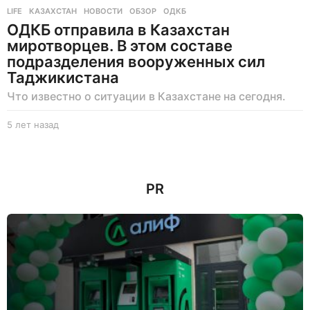
LIFE
КАЗАХСТАН
,
НОВОСТИ
,
ОБЗОР
,
ОДКБ
ОДКБ отправила в Казахстан
миротворцев. В этом составе
подразделения вооруженных сил
Таджикистана
Что известно о ситуации в Казахстане на сегодня.
5 лет назад
5
л
е
т
н
PR
а
з
а
д