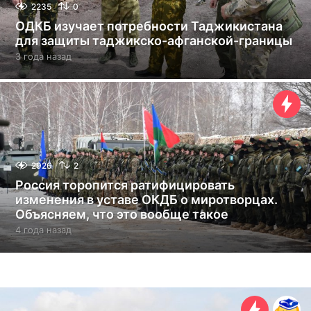
2235
0
ОДКБ изучает потребности Таджикистана
для защиты таджикско-афганской-границы
3 года назад
3
г
о
д
а
н
а
з
а
2926
2
д
Россия торопится ратифицировать
изменения в уставе ОКДБ о миротворцах.
Объясняем, что это вообще такое
4 года назад
4
г
о
д
а
н
а