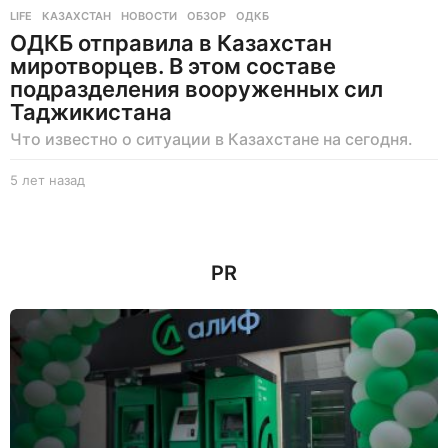
LIFE
КАЗАХСТАН
,
НОВОСТИ
,
ОБЗОР
,
ОДКБ
ОДКБ отправила в Казахстан
миротворцев. В этом составе
подразделения вооруженных сил
Таджикистана
Что известно о ситуации в Казахстане на сегодня.
5 лет назад
5
л
е
т
н
PR
а
з
а
д