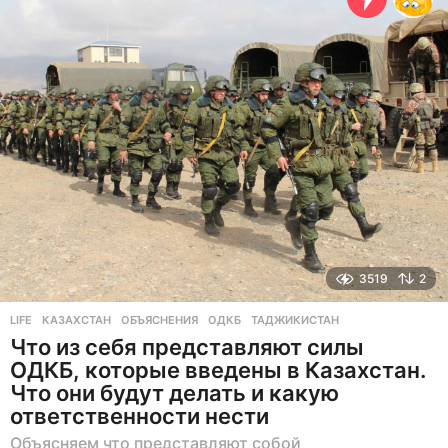
з
а
д
3519
2
LIFE
КАЗАХСТАН
,
ОБЪЯСНЕНИЯ
,
ОДКБ
,
ТАДЖИКИСТАН
Что из себя представляют силы
ОДКБ, которые введены в Казахстан.
Что они будут делать и какую
ответственности нести
Объясняем что представляют собой