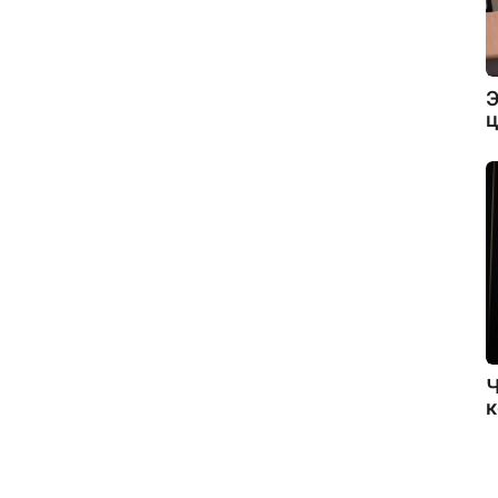
Э
ц
Ч
к