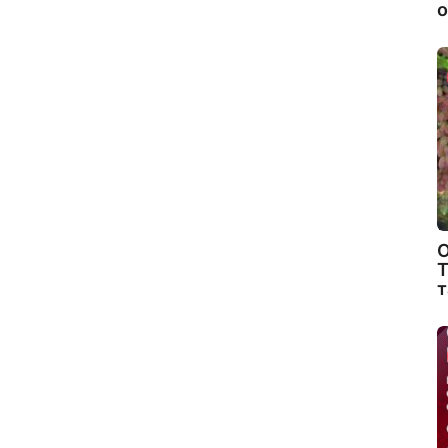
о
О
Т
т