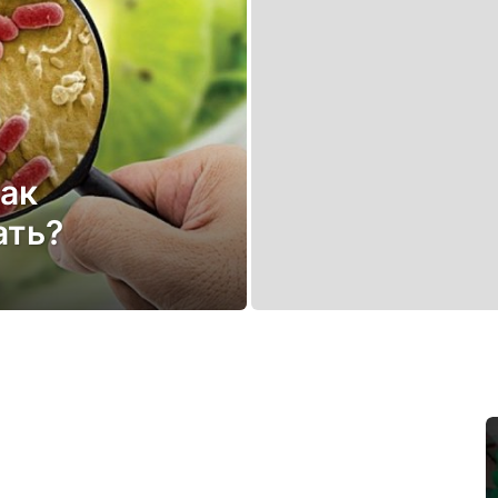
как
ать?