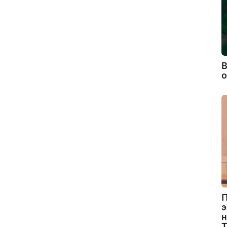
В
П
э
н