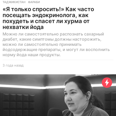
ТАДЖИКИСТАН
,
ФАРАБИ
«Я только спросить!» Как часто
посещать эндокринолога, как
похудеть и спасет ли хурма от
нехватки йода
Можно ли самостоятельно распознать сахарный
диабет, какие симптомы должны насторожить,
можно ли самостоятельно принимать
йодсодержащие препараты, и могут ли восполнить
норму йода наши продукты.
3 года назад
3
г
о
д
а
н
а
з
а
д