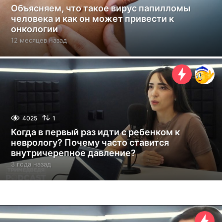
Объясняем, что такое вирус папилломы
человека и как он может привести к
онкологии
12 месяцев назад
1
2
м
е
с
я
ц
е
в
4025
1
н
Когда в первый раз идти с ребенком к
а
неврологу? Почему часто ставится
з
внутричерепное давление?
а
д
3 года назад
3
г
о
д
а
н
а