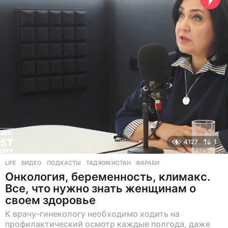
з
а
д
4127
1
LIFE
ВИДЕО
,
ПОДКАСТЫ
,
ТАДЖИКИСТАН
,
ФАРАБИ
Онкология, беременность, климакс.
Все, что нужно знать женщинам о
своем здоровье
К врачу-гинекологу необходимо ходить на
профилактический осмотр каждые полгода, даже