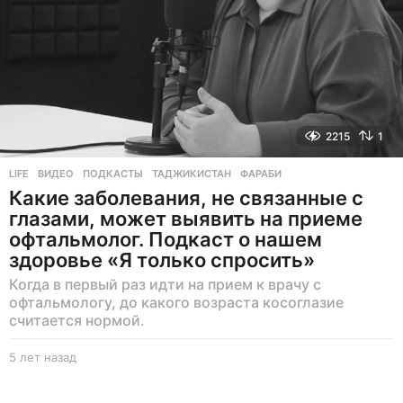
2215
1
LIFE
ВИДЕО
,
ПОДКАСТЫ
,
ТАДЖИКИСТАН
,
ФАРАБИ
Какие заболевания, не связанные с
глазами, может выявить на приеме
офтальмолог. Подкаст о нашем
здоровье «Я только спросить»
Когда в первый раз идти на прием к врачу с
офтальмологу, до какого возраста косоглазие
считается нормой.
5 лет назад
5
л
е