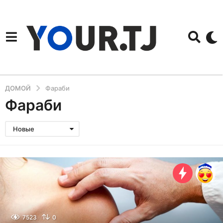
ДОМОЙ
Фараби
Фараби
Новые
7523
0