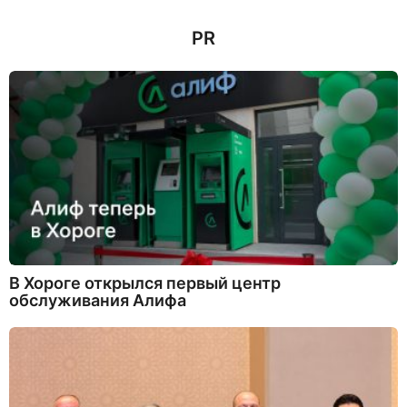
т
н
PR
а
з
а
д
В Хороге открылся первый центр
обслуживания Алифа