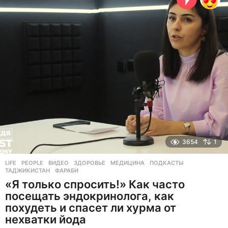
з
а
д
3654
1
LIFE
,
PEOPLE
ВИДЕО
,
ЗДОРОВЬЕ
,
МЕДИЦИНА
,
ПОДКАСТЫ
,
ТАДЖИКИСТАН
,
ФАРАБИ
«Я только спросить!» Как часто
посещать эндокринолога, как
похудеть и спасет ли хурма от
нехватки йода