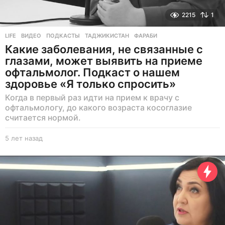
2215
1
LIFE
ВИДЕО
,
ПОДКАСТЫ
,
ТАДЖИКИСТАН
,
ФАРАБИ
Какие заболевания, не связанные с
глазами, может выявить на приеме
офтальмолог. Подкаст о нашем
здоровье «Я только спросить»
Когда в первый раз идти на прием к врачу с
офтальмологу, до какого возраста косоглазие
считается нормой.
5 лет назад
5
л
е
т
н
а
з
а
д