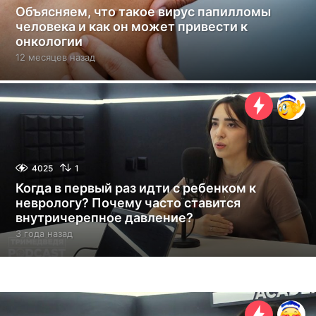
Объясняем, что такое вирус папилломы
человека и как он может привести к
онкологии
12 месяцев назад
1
2
м
е
с
я
ц
е
в
4025
1
н
Когда в первый раз идти с ребенком к
а
неврологу? Почему часто ставится
з
внутричерепное давление?
а
д
3 года назад
3
г
о
д
а
н
а