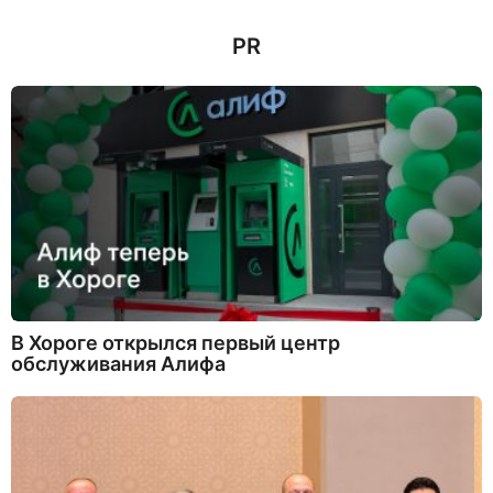
д
а
PR
н
а
з
а
д
В Хороге открылся первый центр
обслуживания Алифа